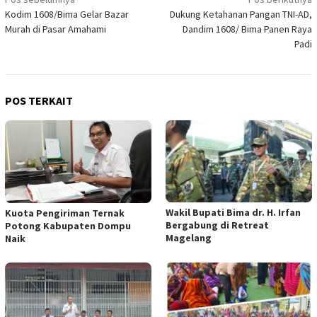
Navigasi
Kodim 1608/Bima Gelar Bazar
Dukung Ketahanan Pangan TNI-AD,
pos
Murah di Pasar Amahami
Dandim 1608/ Bima Panen Raya
Padi
POS TERKAIT
Wakil Bupati Bima dr. H. Irfan
Kuota Pengiriman Ternak
Bergabung di Retreat
Potong Kabupaten Dompu
Magelang
Naik