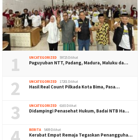
1
UNCATEGORIZED
59725 Dilihat
Paguyuban NTT, Padang, Madura, Maluku da…
2
UNCATEGORIZED
17201 Dilihat
Hasil Real Count Pilkada Kota Bima, Pasa…
3
UNCATEGORIZED
6165 Dilihat
Didampingi Penasehat Hukum, Badai NTB Ha…
4
BERITA
5409 Dilihat
Kerabat Empat Remaja Tegaskan Penangguha…