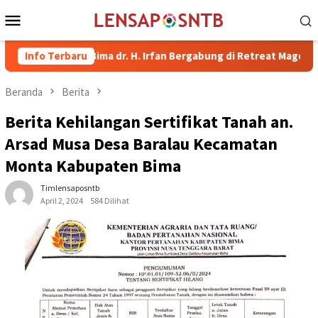
Loncat
Menu
ke
Mobile
konten
Bupati Bima dr. H. Irfan Bergabung di Retreat Magelang
Info Terbaru
R
Beranda
Berita
Berita Kehilangan Sertifikat Tanah an.
Arsad Musa Desa Baralau Kecamatan
Monta Kabupaten Bima
Timlensaposntb
April 2, 2024
584 Dilihat