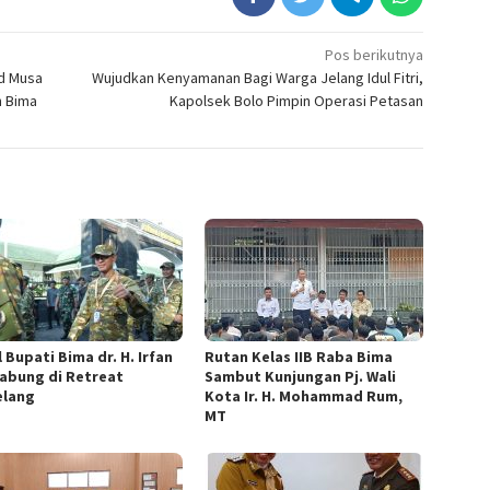
Pos berikutnya
ad Musa
Wujudkan Kenyamanan Bagi Warga Jelang Idul Fitri,
n Bima
Kapolsek Bolo Pimpin Operasi Petasan
 Bupati Bima dr. H. Irfan
Rutan Kelas IIB Raba Bima
abung di Retreat
Sambut Kunjungan Pj. Wali
lang
Kota Ir. H. Mohammad Rum,
MT