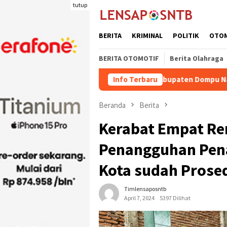
Loncat
tutup
ke
konten
BERITA
KRIMINAL
POLITIK
OTO
BERITA OTOMOTIF
Berita Olahraga
riman Ternak Potong Kabupaten Dompu Naik
Info Terbaru
Wakil Bupat
Beranda
Berita
Kerabat Empat Re
Penangguhan Pena
Kota sudah Prose
Timlensaposntb
April 7, 2024
5397 Dilihat