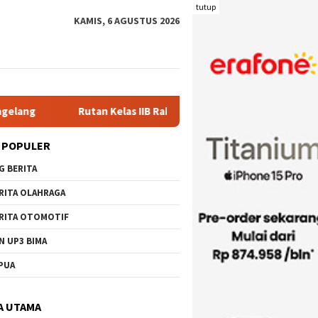
tutup
KAMIS, 6 AGUSTUS 2026
elas IIB Raba Bima Sambut Kunjungan Pj. Wali Kota Ir. H. Moham
 POPULER
G BERITA
RITA OLAHRAGA
RITA OTOMOTIF
N UP3 BIMA
PUA
A UTAMA