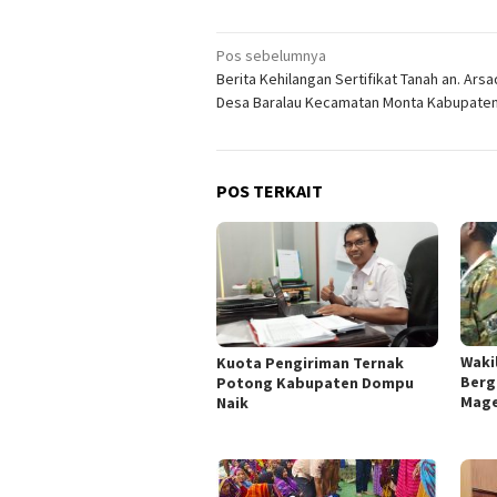
Navigasi
Pos sebelumnya
Berita Kehilangan Sertifikat Tanah an. Ars
pos
Desa Baralau Kecamatan Monta Kabupate
POS TERKAIT
Wakil
Kuota Pengiriman Ternak
Berg
Potong Kabupaten Dompu
Mage
Naik