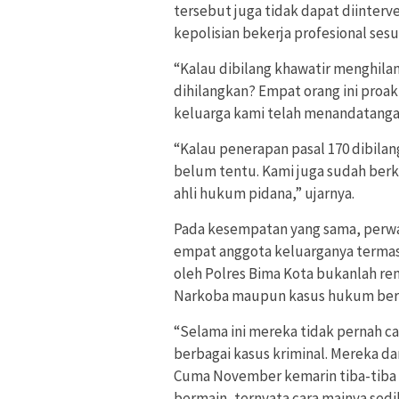
tersebut juga tidak dapat diinterv
kepolisian bekerja profesional sesu
“Kalau dibilang khawatir menghilan
dihilangkan? Empat orang ini proakt
keluarga kami telah menandatangani
“Kalau penerapan pasal 170 dibila
belum tentu. Kami juga sudah berk
ahli hukum pidana,” ujarnya.
Pada kesempatan yang sama, perwa
empat anggota keluarganya terma
oleh Polres Bima Kota bukanlah rem
Narkoba maupun kasus hukum bera
“Selama ini mereka tidak pernah ca
berbagai kasus kriminal. Mereka dar
Cuma November kemarin tiba-tiba a
bermain, ternyata cara mainya sedik