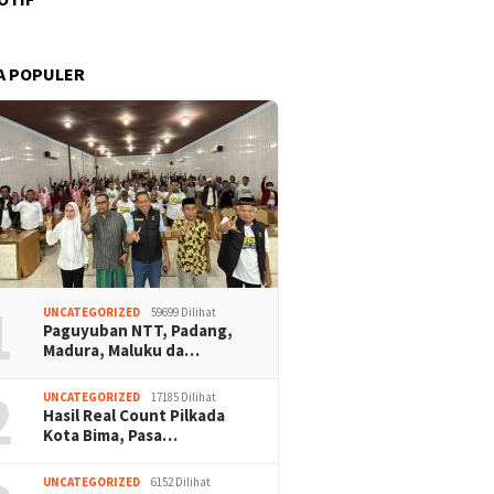
A POPULER
1
UNCATEGORIZED
59699 Dilihat
Paguyuban NTT, Padang,
Madura, Maluku da…
2
UNCATEGORIZED
17185 Dilihat
Hasil Real Count Pilkada
Kota Bima, Pasa…
UNCATEGORIZED
6152 Dilihat