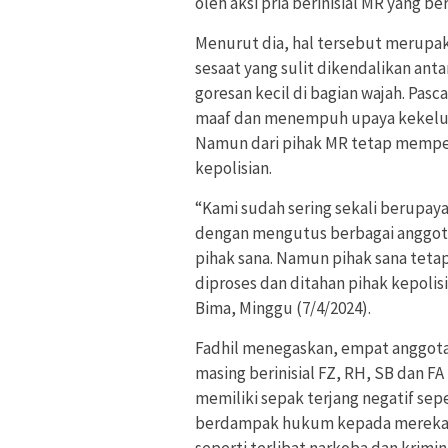
oleh aksi pria berinisial MR yang be
Menurut dia, hal tersebut merupak
sesaat yang sulit dikendalikan anta
goresan kecil di bagian wajah. Pas
maaf dan menempuh upaya kekeluarg
Namun dari pihak MR tetap mempe
kepolisian.
“Kami sudah sering sekali berupaya
dengan mengutus berbagai anggota
pihak sana. Namun pihak sana tet
diproses dan ditahan pihak kepolis
Bima, Minggu (7/4/2024).
Fadhil menegaskan, empat anggota
masing berinisial FZ, RH, SB dan F
memiliki sepak terjang negatif sep
berdampak hukum kepada mereka. “
seperti terlibat narkoba dan krimin