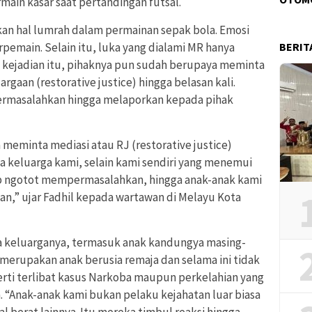
rmain kasar saat pertandingan futsal.
an hal lumrah dalam permainan sepak bola. Emosi
rpemain. Selain itu, luka yang dialami MR hanya
BERIT
ca kejadian itu, pihaknya pun sudah berupaya meminta
aan (restorative justice) hingga belasan kali.
rmasalahkan hingga melaporkan kepada pihak
 meminta mediasi atau RJ (restorative justice)
 keluarga kami, selain kami sendiri yang menemui
ap ngotot mempermasalahkan, hingga anak-anak kami
ian,” ujar Fadhil kepada wartawan di Melayu Kota
 keluarganya, termasuk anak kandungya masing-
A merupakan anak berusia remaja dan selama ini tidak
erti terlibat kasus Narkoba maupun perkelahian yang
Anak-anak kami bukan pelaku kejahatan luar biasa
al berat lainnya. Itu mereka timbul reaksi hingga