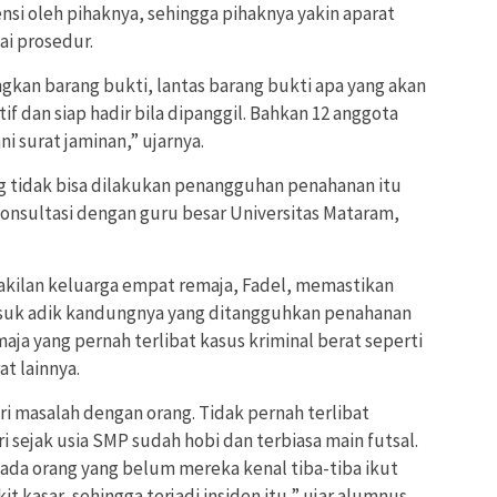
ensi oleh pihaknya, sehingga pihaknya yakin aparat
ai prosedur.
gkan barang bukti, lantas barang bukti apa yang akan
if dan siap hadir bila dipanggil. Bahkan 12 anggota
 surat jaminan,” ujarnya.
ng tidak bisa dilakukan penangguhan penahanan itu
onsultasi dengan guru besar Universitas Mataram,
kilan keluarga empat remaja, Fadel, memastikan
suk adik kandungnya yang ditangguhkan penahanan
aja yang pernah terlibat kasus kriminal berat seperti
t lainnya.
ri masalah dengan orang. Tidak pernah terlibat
i sejak usia SMP sudah hobi dan terbiasa main futsal.
da orang yang belum mereka kenal tiba-tiba ikut
it kasar, sehingga terjadi insiden itu,” ujar alumnus