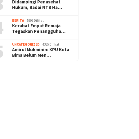
3
Didampingi Penasehat
Hukum, Badai NTB Ha…
4
BERITA
5397 Dilihat
Kerabat Empat Remaja
Tegaskan Penangguha…
5
UNCATEGORIZED
4365 Dilihat
Amirul Mukminin: KPU Kota
Bima Belum Men…