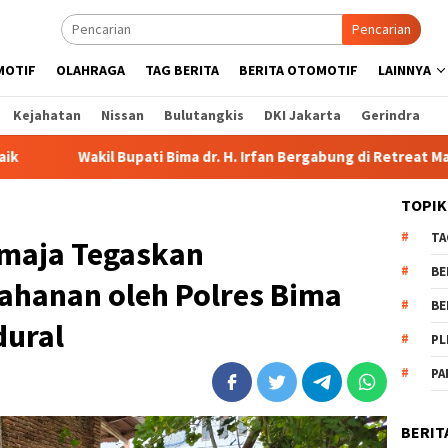
Pencarian
MOTIF
OLAHRAGA
TAG BERITA
BERITA OTOMOTIF
LAINNYA
Kejahatan
Nissan
Bulutangkis
DKI Jakarta
Gerindra
i Bima dr. H. Irfan Bergabung di Retreat Magelang
Rutan K
TOPIK
TA
maja Tegaskan
BE
hanan oleh Polres Bima
BE
dural
PL
PA
BERIT