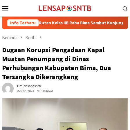
Loncat
Menu
ke
Mobile
konten
Info Terbaru
Rutan Kelas IIB Raba Bima Sambut Kunjungan Pj. Wali Kota
Beranda
Berita
Dugaan Korupsi Pengadaan Kapal
Muatan Penumpang di Dinas
Perhubungan Kabupaten Bima, Dua
Tersangka Dikerangkeng
Timlensaposntb
Mei 22, 2024
915 Dilihat