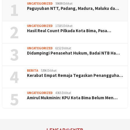
1
UNCATEGORIZED
59699 Dilihat
Paguyuban NTT, Padang, Madura, Maluku da…
2
UNCATEGORIZED
17185 Dilihat
Hasil Real Count Pilkada Kota Bima, Pasa…
3
UNCATEGORIZED
6152 Dilihat
Didampingi Penasehat Hukum, Badai NTB Ha…
4
BERITA
5396 Dilihat
Kerabat Empat Remaja Tegaskan Penangguha…
5
UNCATEGORIZED
4365 Dilihat
Amirul Mukminin: KPU Kota Bima Belum Men…