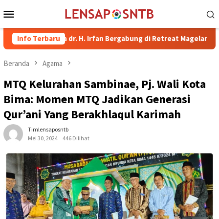
Loncat
Menu
ke
Mobile
konten
 Bima dr. H. Irfan Bergabung di Retreat Magelang
Info Terbaru
Rutan K
Beranda
Agama
MTQ Kelurahan Sambinae, Pj. Wali Kota
Bima: Momen MTQ Jadikan Generasi
Qur’ani Yang Berakhlaqul Karimah
Timlensaposntb
Mei 30, 2024
446 Dilihat