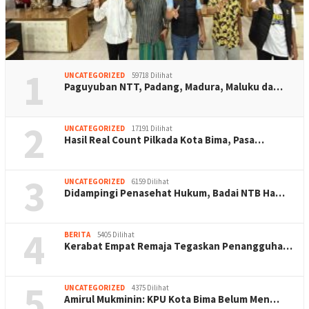
1
UNCATEGORIZED
59718 Dilihat
Paguyuban NTT, Padang, Madura, Maluku da…
2
UNCATEGORIZED
17191 Dilihat
Hasil Real Count Pilkada Kota Bima, Pasa…
3
UNCATEGORIZED
6159 Dilihat
Didampingi Penasehat Hukum, Badai NTB Ha…
4
BERITA
5405 Dilihat
Kerabat Empat Remaja Tegaskan Penangguha…
5
UNCATEGORIZED
4375 Dilihat
Amirul Mukminin: KPU Kota Bima Belum Men…