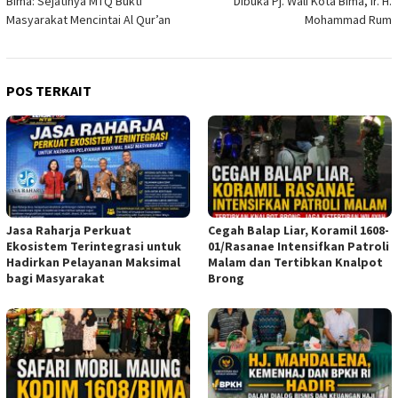
Bima: Sejatinya MTQ Bukti
Dibuka Pj. Wali Kota Bima, Ir. H.
Masyarakat Mencintai Al Qur’an
Mohammad Rum
POS TERKAIT
Jasa Raharja Perkuat
Cegah Balap Liar, Koramil 1608-
Ekosistem Terintegrasi untuk
01/Rasanae Intensifkan Patroli
Hadirkan Pelayanan Maksimal
Malam dan Tertibkan Knalpot
bagi Masyarakat
Brong