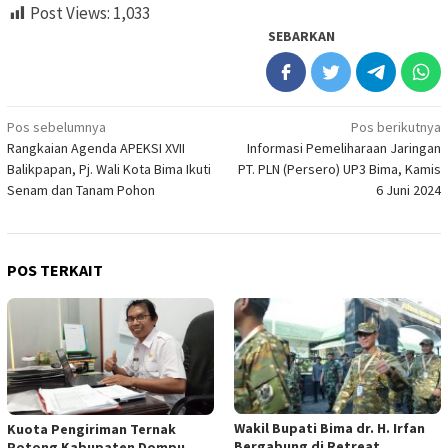
Post Views:
1,033
SEBARKAN
Navigasi
Pos sebelumnya
Pos berikutnya
Rangkaian Agenda APEKSI XVII
Informasi Pemeliharaan Jaringan
pos
Balikpapan, Pj. Wali Kota Bima Ikuti
PT. PLN (Persero) UP3 Bima, Kamis
Senam dan Tanam Pohon
6 Juni 2024
POS TERKAIT
Wakil Bupati Bima dr. H. Irfan
Kuota Pengiriman Ternak
Bergabung di Retreat
Potong Kabupaten Dompu