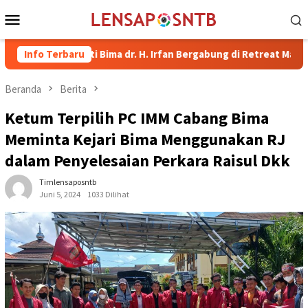
Loncat
Menu
ke
Mobile
konten
Bupati Bima dr. H. Irfan Bergabung di Retreat Magelang
Info Terbaru
R
Beranda
Berita
Ketum Terpilih PC IMM Cabang Bima
Meminta Kejari Bima Menggunakan RJ
dalam Penyelesaian Perkara Raisul Dkk
Timlensaposntb
Juni 5, 2024
1033 Dilihat