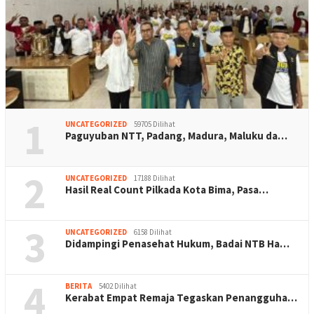
1
UNCATEGORIZED
59705 Dilihat
Paguyuban NTT, Padang, Madura, Maluku da…
2
UNCATEGORIZED
17188 Dilihat
Hasil Real Count Pilkada Kota Bima, Pasa…
3
UNCATEGORIZED
6158 Dilihat
Didampingi Penasehat Hukum, Badai NTB Ha…
4
BERITA
5402 Dilihat
Kerabat Empat Remaja Tegaskan Penangguha…