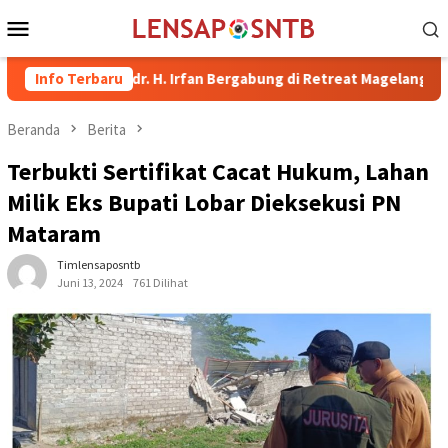
Loncat
Menu
ke
Mobile
konten
ima dr. H. Irfan Bergabung di Retreat Magelang
Info Terbaru
Rutan Kel
Beranda
Berita
Terbukti Sertifikat Cacat Hukum, Lahan
Milik Eks Bupati Lobar Dieksekusi PN
Mataram
Timlensaposntb
Juni 13, 2024
761 Dilihat