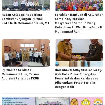
Rutan Kelas IIB Raba Bima
Serahkan Bantuan di Kelurahan
Sambut Kunjungan Pj. Wali
Sambinae, Ratusan
Kota Ir. H. Mohammad Rum, MT
Masyarakat Sambut Riang
Kehadiran Pj. Wali Kota Bima H.
Mohammad Rum
Pj. Wali Kota Bima H.
Hari Bhakti Adhyaksa ke-64, Pj.
Mohammad Rum, Terima
Wali Kota Bima: Sinergitas
Audiensi Pengurus FKUB
Pemerintah dan Kejaksaaan
Diharapkan Tetap Terjalin
Dengan Baik