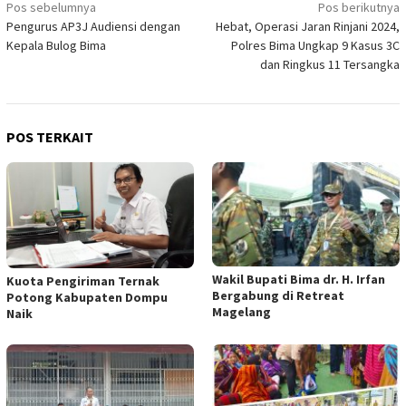
Navigasi
Pos sebelumnya
Pos berikutnya
Pengurus AP3J Audiensi dengan
Hebat, Operasi Jaran Rinjani 2024,
pos
Kepala Bulog Bima
Polres Bima Ungkap 9 Kasus 3C
dan Ringkus 11 Tersangka
POS TERKAIT
Wakil Bupati Bima dr. H. Irfan
Kuota Pengiriman Ternak
Bergabung di Retreat
Potong Kabupaten Dompu
Magelang
Naik