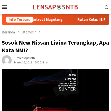
Loncat
Menu
ke
Mobile
konten
 di Retreat Magelang
Info Terbaru
Rutan Kelas IIB Raba Bima Sambut Ku
Beranda
Otomotif
Sosok New Nissan Livina Terungkap, Apa
Kata NMI?
Timlensaposntb
Maret 16, 2019
580 Dilihat