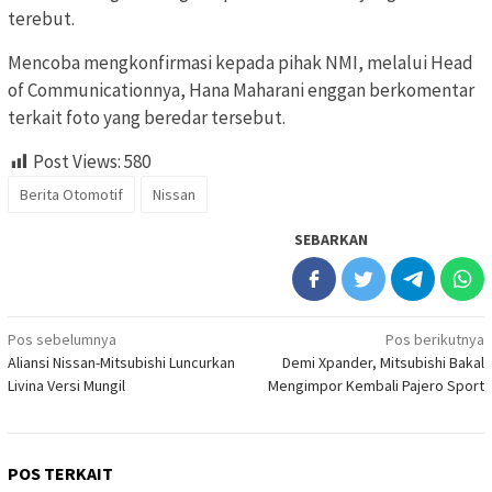
terebut.
Mencoba mengkonfirmasi kepada pihak NMI, melalui Head
of Communicationnya, Hana Maharani enggan berkomentar
terkait foto yang beredar tersebut.
Post Views:
580
Berita Otomotif
Nissan
SEBARKAN
Navigasi
Pos sebelumnya
Pos berikutnya
Aliansi Nissan-Mitsubishi Luncurkan
Demi Xpander, Mitsubishi Bakal
pos
Livina Versi Mungil
Mengimpor Kembali Pajero Sport
POS TERKAIT