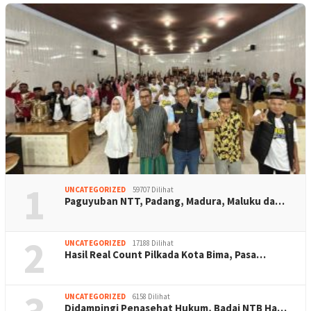
1
UNCATEGORIZED
59707 Dilihat
Paguyuban NTT, Padang, Madura, Maluku da…
2
UNCATEGORIZED
17188 Dilihat
Hasil Real Count Pilkada Kota Bima, Pasa…
UNCATEGORIZED
6158 Dilihat
Didampingi Penasehat Hukum, Badai NTB Ha…