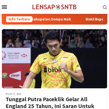
Loncat
Menu
ke
Mobile
konten
nak Potong Kabupaten Dompu Naik
Info Terbaru
Wakil Bupati Bima dr.
Maret 17, 2019
Tunggal Putra Paceklik Gelar All
England 25 Tahun, Ini Saran Untuk