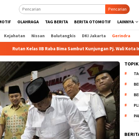
Pencarian
MOTIF
OLAHRAGA
TAG BERITA
BERITA OTOMOTIF
LAINNYA
Kejahatan
Nissan
Bulutangkis
DKI Jakarta
Gerindra
 Kelas IIB Raba Bima Sambut Kunjungan Pj. Wali Kota Ir. H. Moha
TOPIK
TA
BE
BE
PL
PA
BERIT