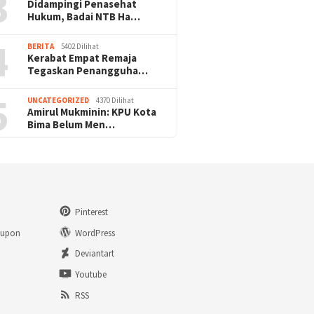
3
Didampingi Penasehat
Hukum, Badai NTB Ha…
4
BERITA
5402 Dilihat
Kerabat Empat Remaja
Tegaskan Penangguha…
5
UNCATEGORIZED
4370 Dilihat
Amirul Mukminin: KPU Kota
Bima Belum Men…
Pinterest
eupon
WordPress
n
Deviantart
Youtube
RSS