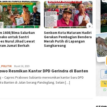
»
m 1608/Bima Salurkan
Senkom Kota Mataram Hadiri
Cegah 
ako untuk Santri
Gerakan Pembagian Bendera
1608/B
es Nurul Jihad Lewat
Merah Putih di Lapangan
Rasana
ram Jumat Berkah
Sangkareang
Malam
timlensaposntb
,
POLITIK
Maret 16, 2019
owo Resmikan Kantor DPD Gerindra di Banten
g – Capres Prabowo Subianto meresmikan kantor baru DPD
ra Banten di Jalan Serang-Pandeglang. Selain […]
OTOM