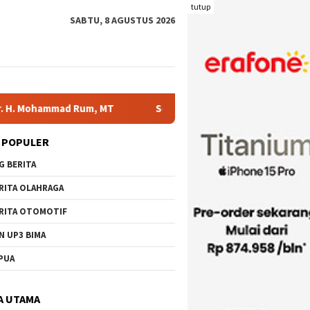
tutup
SABTU, 8 AGUSTUS 2026
mmad Rum, MT
Serahkan Bantuan di Kelurahan Sambinae, 
 POPULER
G BERITA
RITA OLAHRAGA
RITA OTOMOTIF
N UP3 BIMA
PUA
A UTAMA