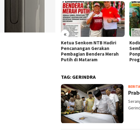
«
roli Malam Koramil 1608-
Ketua Senkom NTB Hadiri
Kodi
Rasanae Tertibkan
Pencanangan Gerakan
Semb
ngendara Lawan Arus dan
Pembagian Bendera Merah
Ponp
lpot Brong
Putih di Mataram
Prog
TAG:
GERINDRA
BERITA
Prab
Seran
Gerind