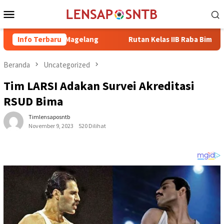
Loncat
Menu
ke
Mobile
konten
etreat Magelang
Info Terbaru
Rutan Kelas IIB Raba Bima Sambut Kunjung
Beranda
Uncategorized
Tim LARSI Adakan Survei Akreditasi
RSUD Bima
Timlensaposntb
November 9, 2023
520 Dilihat