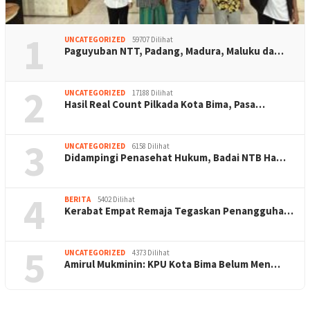
1
UNCATEGORIZED
59707 Dilihat
Paguyuban NTT, Padang, Madura, Maluku da…
2
UNCATEGORIZED
17188 Dilihat
Hasil Real Count Pilkada Kota Bima, Pasa…
3
UNCATEGORIZED
6158 Dilihat
Didampingi Penasehat Hukum, Badai NTB Ha…
4
BERITA
5402 Dilihat
Kerabat Empat Remaja Tegaskan Penangguha…
5
UNCATEGORIZED
4373 Dilihat
Amirul Mukminin: KPU Kota Bima Belum Men…