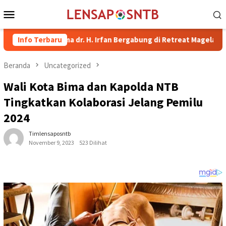
Loncat
Menu
ke
Mobile
konten
ati Bima dr. H. Irfan Bergabung di Retreat Magelang
Info Terbaru
Ruta
Beranda
Uncategorized
Wali Kota Bima dan Kapolda NTB
Tingkatkan Kolaborasi Jelang Pemilu
2024
Timlensaposntb
November 9, 2023
523 Dilihat