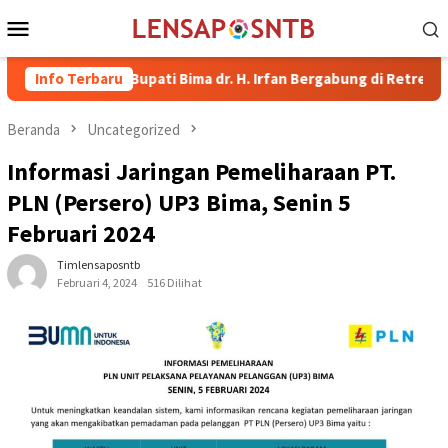
Loncat
Menu
ke
Mobile
konten
Wakil Bupati Bima dr. H. Irfan Bergabung di Retreat Magelang
Info Terbaru
Beranda
Uncategorized
Informasi Jaringan Pemeliharaan PT.
PLN (Persero) UP3 Bima, Senin 5
Februari 2024
Timlensaposntb
Februari 4, 2024
516 Dilihat