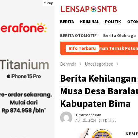
Loncat
tutup
ke
konten
BERITA
KRIMINAL
POLITIK
OTO
BERITA OTOMOTIF
Berita Olahraga
Kuota Pengiriman Ternak Potong Kabupaten Domp
Info Terbaru
Beranda
Uncategorized
Berita Kehilangan
Musa Desa Barala
Kabupaten Bima
Timlensaposntb
April 21, 2024
347 Dilihat