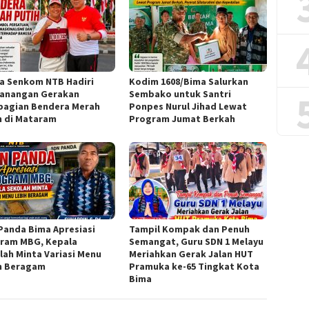
a Senkom NTB Hadiri
Kodim 1608/Bima Salurkan
anangan Gerakan
Sembako untuk Santri
agian Bendera Merah
Ponpes Nurul Jihad Lewat
h di Mataram
Program Jumat Berkah
Panda Bima Apresiasi
Tampil Kompak dan Penuh
ram MBG, Kepala
Semangat, Guru SDN 1 Melayu
lah Minta Variasi Menu
Meriahkan Gerak Jalan HUT
h Beragam
Pramuka ke-65 Tingkat Kota
Bima