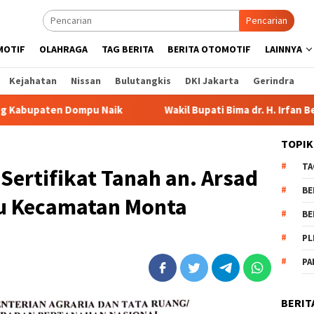
Pencarian
MOTIF
OLAHRAGA
TAG BERITA
BERITA OTOMOTIF
LAINNYA
Kejahatan
Nissan
Bulutangkis
DKI Jakarta
Gerindra
u Naik
Wakil Bupati Bima dr. H. Irfan Bergabung di Retre
TOPIK
TA
 Sertifikat Tanah an. Arsad
BE
u Kecamatan Monta
BE
PL
PA
BERIT