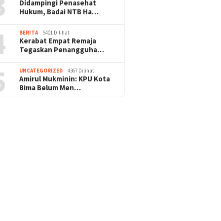
3
Didampingi Penasehat
Hukum, Badai NTB Ha…
4
BERITA
5401 Dilihat
Kerabat Empat Remaja
Tegaskan Penangguha…
5
UNCATEGORIZED
4367 Dilihat
Amirul Mukminin: KPU Kota
Bima Belum Men…