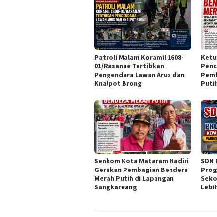
Patroli Malam Koramil 1608-
Ketu
01/Rasanae Tertibkan
Penc
Pengendara Lawan Arus dan
Pemb
Knalpot Brong
Puti
Senkom Kota Mataram Hadiri
SDN 
Gerakan Pembagian Bendera
Prog
Merah Putih di Lapangan
Seko
Sangkareang
Lebi