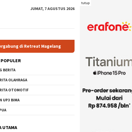
tutup
JUMAT, 7 AGUSTUS 2026
at Magelang
Rutan Kelas IIB Raba Bima Sambut Kunjungan P
 POPULER
G BERITA
RITA OLAHRAGA
RITA OTOMOTIF
N UP3 BIMA
PUA
A UTAMA