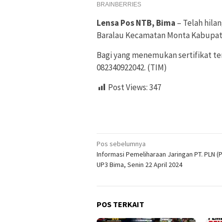
Lensa Pos NTB, Bima
– Telah hila
Baralau Kecamatan Monta Kabupaten
Bagi yang menemukan sertifikat t
082340922042. (TIM)
Post Views:
347
Navigasi
Pos sebelumnya
Informasi Pemeliharaan Jaringan PT. PLN (
pos
UP3 Bima, Senin 22 April 2024
POS TERKAIT