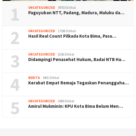
1
UNCATEGORIZED
59703 Dilihat
Paguyuban NTT, Padang, Madura, Maluku da…
2
UNCATEGORIZED
17188 Dilihat
Hasil Real Count Pilkada Kota Bima, Pasa…
3
UNCATEGORIZED
6156 Dilihat
Didampingi Penasehat Hukum, Badai NTB Ha…
4
BERITA
5401 Dilihat
Kerabat Empat Remaja Tegaskan Penangguha…
5
UNCATEGORIZED
4369 Dilihat
Amirul Mukminin: KPU Kota Bima Belum Men…