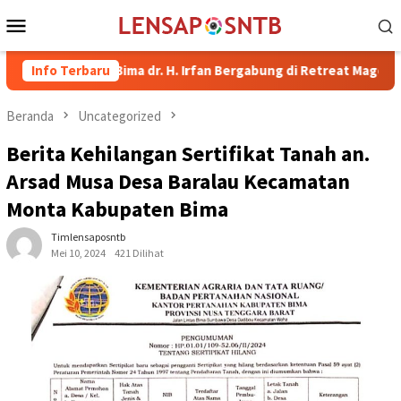
Loncat
Menu
ke
Mobile
konten
l Bupati Bima dr. H. Irfan Bergabung di Retreat Magelang
Info Terbaru
Beranda
Uncategorized
Berita Kehilangan Sertifikat Tanah an.
Arsad Musa Desa Baralau Kecamatan
Monta Kabupaten Bima
Timlensaposntb
Mei 10, 2024
421 Dilihat