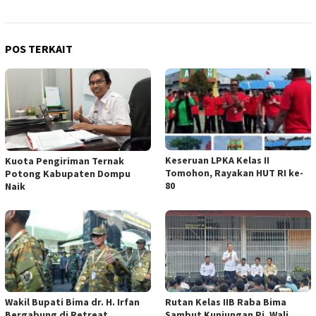
POS TERKAIT
Keseruan LPKA Kelas II
Kuota Pengiriman Ternak
Tomohon, Rayakan HUT RI ke-
Potong Kabupaten Dompu
80
Naik
Wakil Bupati Bima dr. H. Irfan
Rutan Kelas IIB Raba Bima
Bergabung di Retreat
Sambut Kunjungan Pj. Wali