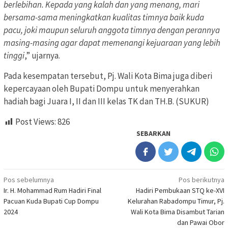
berlebihan. Kepada yang kalah dan yang menang, mari
bersama-sama meningkatkan kualitas timnya baik kuda
pacu, joki maupun seluruh anggota timnya dengan perannya
masing-masing agar dapat memenangi kejuaraan yang lebih
tinggi
,” ujarnya.
Pada kesempatan tersebut, Pj. Wali Kota Bima juga diberi
kepercayaan oleh Bupati Dompu untuk menyerahkan
hadiah bagi Juara I, II dan III kelas TK dan TH.B. (SUKUR)
Post Views:
826
SEBARKAN
Navigasi
Pos sebelumnya
Pos berikutnya
Ir. H. Mohammad Rum Hadiri Final
Hadiri Pembukaan STQ ke-XVI
pos
Pacuan Kuda Bupati Cup Dompu
Kelurahan Rabadompu Timur, Pj.
2024
Wali Kota Bima Disambut Tarian
dan Pawai Obor