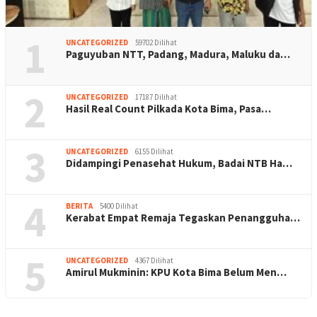
1
UNCATEGORIZED
59702 Dilihat
Paguyuban NTT, Padang, Madura, Maluku da…
2
UNCATEGORIZED
17187 Dilihat
Hasil Real Count Pilkada Kota Bima, Pasa…
3
UNCATEGORIZED
6155 Dilihat
Didampingi Penasehat Hukum, Badai NTB Ha…
4
BERITA
5400 Dilihat
Kerabat Empat Remaja Tegaskan Penangguha…
5
UNCATEGORIZED
4367 Dilihat
Amirul Mukminin: KPU Kota Bima Belum Men…