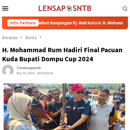
Loncat
Menu
ke
Mobile
konten
a Sambut Kunjungan Pj. Wali Kota Ir. H. Mohammad Rum, MT
Info Terbaru
Beranda
Berita
H. Mohammad Rum Hadiri Final Pacuan
Kuda Bupati Dompu Cup 2024
Timlensaposntb
Mei 26, 2024
826 Dilihat