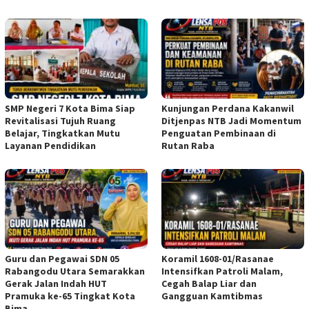
SMP Negeri 7 Kota Bima Siap
Kunjungan Perdana Kakanwil
Revitalisasi Tujuh Ruang
Ditjenpas NTB Jadi Momentum
Belajar, Tingkatkan Mutu
Penguatan Pembinaan di
Layanan Pendidikan
Rutan Raba
Guru dan Pegawai SDN 05
Koramil 1608-01/Rasanae
Rabangodu Utara Semarakkan
Intensifkan Patroli Malam,
Gerak Jalan Indah HUT
Cegah Balap Liar dan
Pramuka ke-65 Tingkat Kota
Gangguan Kamtibmas
Bima