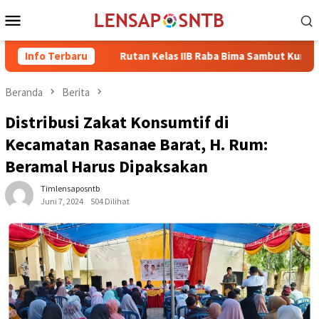
Loncat
Menu
ke
Mobile
konten
ng
Info Terbaru
Rutan Kelas IIB Raba Bima Sambut Kunjungan Pj. Wali 
Beranda
Berita
Distribusi Zakat Konsumtif di
Kecamatan Rasanae Barat, H. Rum:
Beramal Harus Dipaksakan
Timlensaposntb
Juni 7, 2024
504 Dilihat