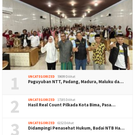
1
UNCATEGORIZED
59699 Dilihat
Paguyuban NTT, Padang, Madura, Maluku da…
2
UNCATEGORIZED
17185 Dilihat
Hasil Real Count Pilkada Kota Bima, Pasa…
3
UNCATEGORIZED
6152 Dilihat
Didampingi Penasehat Hukum, Badai NTB Ha…