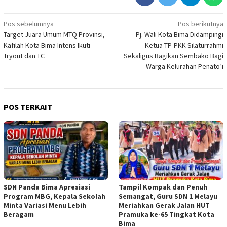
Navigasi
Pos sebelumnya
Pos berikutnya
Target Juara Umum MTQ Provinsi,
Pj. Wali Kota Bima Didampingi
pos
Kafilah Kota Bima Intens Ikuti
Ketua TP-PKK Silaturrahmi
Tryout dan TC
Sekaligus Bagikan Sembako Bagi
Warga Kelurahan Penato’i
POS TERKAIT
SDN Panda Bima Apresiasi
Tampil Kompak dan Penuh
Program MBG, Kepala Sekolah
Semangat, Guru SDN 1 Melayu
Minta Variasi Menu Lebih
Meriahkan Gerak Jalan HUT
Beragam
Pramuka ke-65 Tingkat Kota
Bima