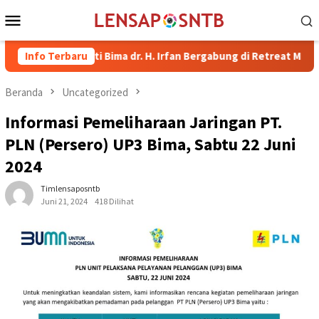
Loncat
Menu
ke
Mobile
konten
l Bupati Bima dr. H. Irfan Bergabung di Retreat Magelang
Info Terbaru
Beranda
Uncategorized
Informasi Pemeliharaan Jaringan PT.
PLN (Persero) UP3 Bima, Sabtu 22 Juni
2024
Timlensaposntb
Juni 21, 2024
418 Dilihat