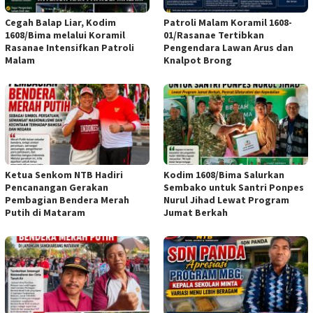
Cegah Balap Liar, Kodim
Patroli Malam Koramil 1608-
1608/Bima melalui Koramil
01/Rasanae Tertibkan
Rasanae Intensifkan Patroli
Pengendara Lawan Arus dan
Malam
Knalpot Brong
Ketua Senkom NTB Hadiri
Kodim 1608/Bima Salurkan
Pencanangan Gerakan
Sembako untuk Santri Ponpes
Pembagian Bendera Merah
Nurul Jihad Lewat Program
Putih di Mataram
Jumat Berkah