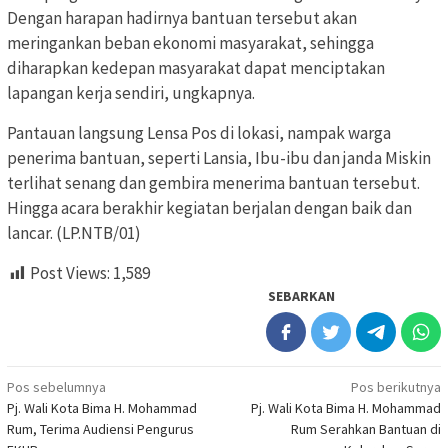
Dengan harapan hadirnya bantuan tersebut akan
meringankan beban ekonomi masyarakat, sehingga
diharapkan kedepan masyarakat dapat menciptakan
lapangan kerja sendiri, ungkapnya.
Pantauan langsung Lensa Pos di lokasi, nampak warga
penerima bantuan, seperti Lansia, Ibu-ibu dan janda Miskin
terlihat senang dan gembira menerima bantuan tersebut.
Hingga acara berakhir kegiatan berjalan dengan baik dan
lancar. (LP.NTB/01)
Post Views:
1,589
SEBARKAN
Navigasi
Pos sebelumnya
Pos berikutnya
Pj. Wali Kota Bima H. Mohammad
Pj. Wali Kota Bima H. Mohammad
pos
Rum, Terima Audiensi Pengurus
Rum Serahkan Bantuan di