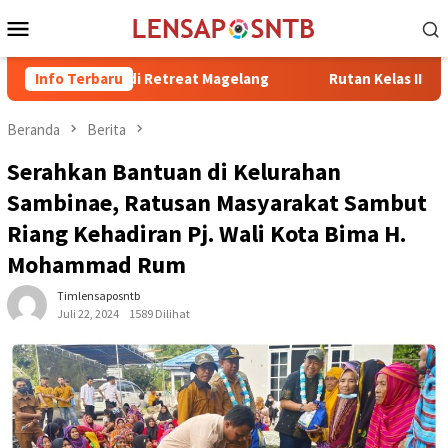
Loncat
Menu
ke
Mobile
konten
abung di Retreat Magelang
Info Terbaru
Rutan Kelas IIB Raba Bima Sam
Beranda
Berita
Serahkan Bantuan di Kelurahan
Sambinae, Ratusan Masyarakat Sambut
Riang Kehadiran Pj. Wali Kota Bima H.
Mohammad Rum
Timlensaposntb
Juli 22, 2024
1589 Dilihat