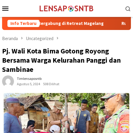
Loncat
Menu
ke
Mobile
konten
 Irfan Bergabung di Retreat Magelang
Info Terbaru
Rutan Kelas IIB Rab
Beranda
Uncategorized
Pj. Wali Kota Bima Gotong Royong
Bersama Warga Kelurahan Panggi dan
Sambinae
Timlensaposntb
Agustus 5, 2024
508 Dilihat