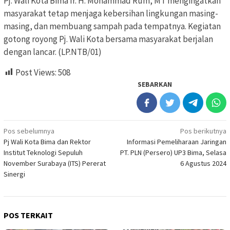
Pj. Wali Kota Bima Ir. H. Mohammad Rum, MT mengingatkan
masyarakat tetap menjaga kebersihan lingkungan masing-
masing, dan membuang sampah pada tempatnya. Kegiatan
gotong royong Pj. Wali Kota bersama masyarakat berjalan
dengan lancar. (LP.NTB/01)
Post Views:
508
SEBARKAN
Navigasi
Pos sebelumnya
Pos berikutnya
Pj Wali Kota Bima dan Rektor
Informasi Pemeliharaan Jaringan
pos
Institut Teknologi Sepuluh
PT. PLN (Persero) UP3 Bima, Selasa
November Surabaya (ITS) Pererat
6 Agustus 2024
Sinergi
POS TERKAIT