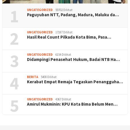
1
UNCATEGORIZED
59702 Dilihat
Paguyuban NTT, Padang, Madura, Maluku da…
2
UNCATEGORIZED
17187 Dilihat
Hasil Real Count Pilkada Kota Bima, Pasa…
3
UNCATEGORIZED
6154 Dilihat
Didampingi Penasehat Hukum, Badai NTB Ha…
4
BERITA
5400 Dilihat
Kerabat Empat Remaja Tegaskan Penangguha…
5
UNCATEGORIZED
4367 Dilihat
Amirul Mukminin: KPU Kota Bima Belum Men…