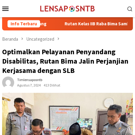
Loncat
Menu
ke
Mobile
konten
 Magelang
Info Terbaru
Rutan Kelas IIB Raba Bima Sambut Kunjungan Pj.
Beranda
Uncategorized
Optimalkan Pelayanan Penyandang
Disabilitas, Rutan Bima Jalin Perjanjian
Kerjasama dengan SLB
Timlensaposntb
Agustus 7, 2024
413 Dilihat