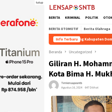
Loncat
tutup
ke
konten
BERITA
KRIMINAL
POLITIK
OTO
BERITA OTOMOTIF
Berita Olahraga
 Pengiriman Ternak Potong Kabupaten Dompu Naik
Info Terbaru
Waki
Beranda
Uncategorized
Giliran H. Moham
Kota Bima H. Muk
Timlensaposntb
Agustus 16, 2024
647 Dilihat