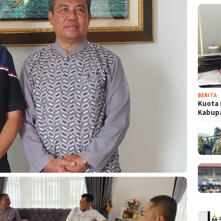
BERITA
Kuota 
Kabup