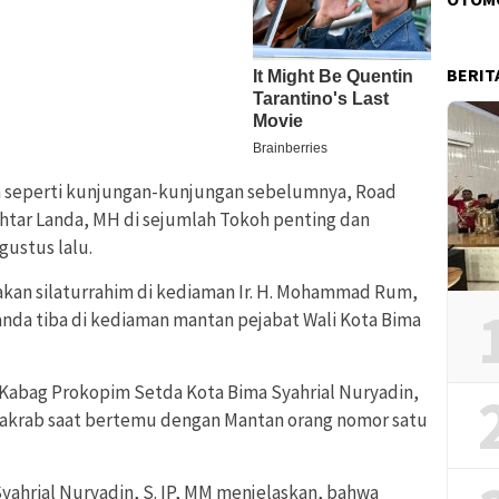
BERIT
 seperti kunjungan-kunjungan sebelumnya, Road
khtar Landa, MH di sejumlah Tokoh penting dan
gustus lalu.
anakan silaturrahim di kediaman Ir. H. Mohammad Rum,
Landa tiba di kediaman mantan pejabat Wali Kota Bima
i Kabag Prokopim Setda Kota Bima Syahrial Nuryadin,
an akrab saat bertemu dengan Mantan orang nomor satu
ahrial Nuryadin, S. IP, MM menjelaskan, bahwa