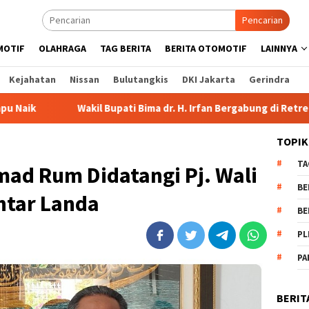
Pencarian
MOTIF
OLAHRAGA
TAG BERITA
BERITA OTOMOTIF
LAINNYA
Kejahatan
Nissan
Bulutangkis
DKI Jakarta
Gerindra
l Bupati Bima dr. H. Irfan Bergabung di Retreat Magelang
TOPIK
TA
mad Rum Didatangi Pj. Wali
BE
htar Landa
BE
PL
PA
BERIT