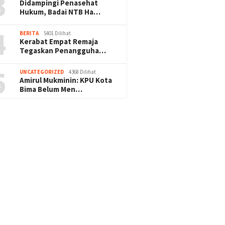
3
Didampingi Penasehat
Hukum, Badai NTB Ha…
4
BERITA
5401 Dilihat
Kerabat Empat Remaja
Tegaskan Penangguha…
5
UNCATEGORIZED
4368 Dilihat
Amirul Mukminin: KPU Kota
Bima Belum Men…