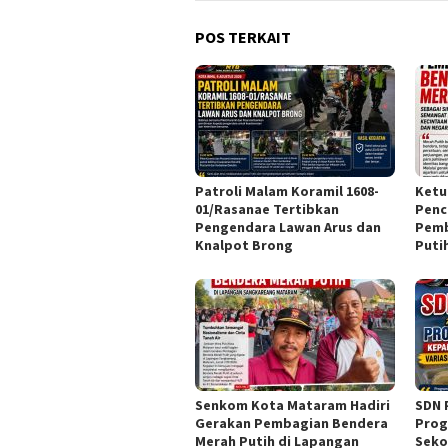
POS TERKAIT
Patroli Malam Koramil 1608-
Ketu
01/Rasanae Tertibkan
Penc
Pengendara Lawan Arus dan
Pemb
Knalpot Brong
Puti
Senkom Kota Mataram Hadiri
SDN 
Gerakan Pembagian Bendera
Prog
Merah Putih di Lapangan
Seko