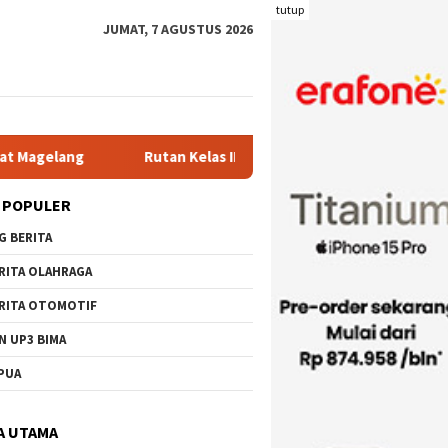
tutup
JUMAT, 7 AGUSTUS 2026
Rutan Kelas IIB Raba Bima Sambut Kunjungan Pj. Wali Kota Ir. H
 POPULER
G BERITA
RITA OLAHRAGA
RITA OTOMOTIF
N UP3 BIMA
PUA
A UTAMA