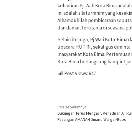
kehadiran Pj. Wali Kota Bima adala
ini adalah silaturrahim yang kesek
Alhamdulillah pembicaraan seputar
dan damai, terutama di suasana pol
Selain itu juga, Pj Wali Kota Bim
upacara HUT RI, sekaligus dimint
masyarakat Kota Bima. Pertemuan P
Kota Bima berlangsung hampir 1 jam
Post Views:
647
Navigasi
Pos sebelumnya
Dukungan Terus Mengalir, Kehadiran Aji R
pos
Pasangan AMANAH Dinanti Warga Ntobo