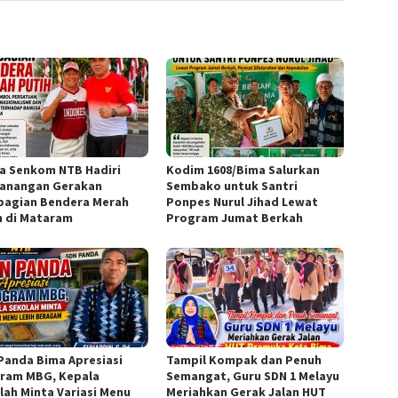
a Senkom NTB Hadiri
Kodim 1608/Bima Salurkan
anangan Gerakan
Sembako untuk Santri
agian Bendera Merah
Ponpes Nurul Jihad Lewat
h di Mataram
Program Jumat Berkah
Panda Bima Apresiasi
Tampil Kompak dan Penuh
ram MBG, Kepala
Semangat, Guru SDN 1 Melayu
lah Minta Variasi Menu
Meriahkan Gerak Jalan HUT