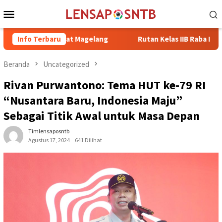
Loncat
Menu
ke
Mobile
konten
 Retreat Magelang
Info Terbaru
Rutan Kelas IIB Raba Bima Sambut Kunj
Beranda
Uncategorized
Rivan Purwantono: Tema HUT ke-79 RI
“Nusantara Baru, Indonesia Maju”
Sebagai Titik Awal untuk Masa Depan
Timlensaposntb
Agustus 17, 2024
641 Dilihat