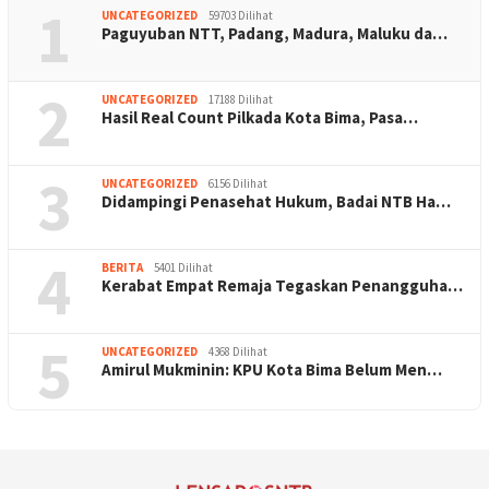
1
UNCATEGORIZED
59703 Dilihat
Paguyuban NTT, Padang, Madura, Maluku da…
2
UNCATEGORIZED
17188 Dilihat
Hasil Real Count Pilkada Kota Bima, Pasa…
3
UNCATEGORIZED
6156 Dilihat
Didampingi Penasehat Hukum, Badai NTB Ha…
4
BERITA
5401 Dilihat
Kerabat Empat Remaja Tegaskan Penangguha…
5
UNCATEGORIZED
4368 Dilihat
Amirul Mukminin: KPU Kota Bima Belum Men…