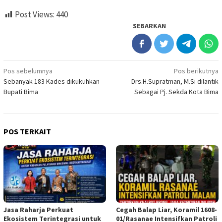
Post Views:
440
SEBARKAN
Navigasi
Pos sebelumnya
Pos berikutnya
Sebanyak 183 Kades dikukuhkan
Drs.H.Supratman, M.Si dilantik
pos
Bupati Bima
Sebagai Pj. Sekda Kota Bima
POS TERKAIT
Jasa Raharja Perkuat
Cegah Balap Liar, Koramil 1608-
Ekosistem Terintegrasi untuk
01/Rasanae Intensifkan Patroli