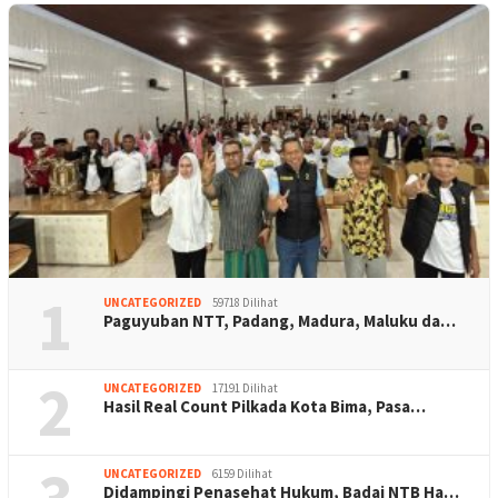
1
UNCATEGORIZED
59718 Dilihat
Paguyuban NTT, Padang, Madura, Maluku da…
2
UNCATEGORIZED
17191 Dilihat
Hasil Real Count Pilkada Kota Bima, Pasa…
3
UNCATEGORIZED
6159 Dilihat
Didampingi Penasehat Hukum, Badai NTB Ha…