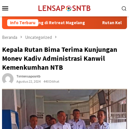
Loncat
Menu
ke
Mobile
konten
Bergabung di Retreat Magelang
Info Terbaru
Rutan Kelas IIB Raba Bima 
Beranda
Uncategorized
Kepala Rutan Bima Terima Kunjungan
Monev Kadiv Administrasi Kanwil
Kemenkumhan NTB
Timlensaposntb
Agustus 22, 2024
440 Dilihat