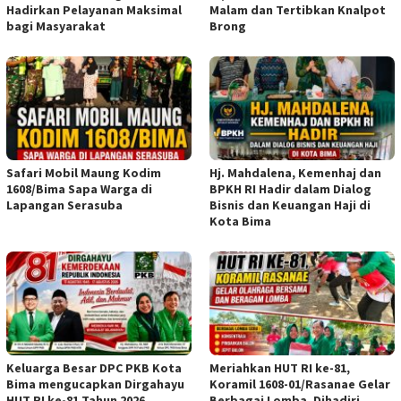
Hadirkan Pelayanan Maksimal
Malam dan Tertibkan Knalpot
bagi Masyarakat
Brong
Safari Mobil Maung Kodim
Hj. Mahdalena, Kemenhaj dan
1608/Bima Sapa Warga di
BPKH RI Hadir dalam Dialog
Lapangan Serasuba
Bisnis dan Keuangan Haji di
Kota Bima
Keluarga Besar DPC PKB Kota
Meriahkan HUT RI ke-81,
Bima mengucapkan Dirgahayu
Koramil 1608-01/Rasanae Gelar
HUT RI ke-81 Tahun 2026
Berbagai Lomba, Dihadiri