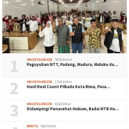
1
UNCATEGORIZED
59703 Dilihat
Paguyuban NTT, Padang, Madura, Maluku da…
2
UNCATEGORIZED
17188 Dilihat
Hasil Real Count Pilkada Kota Bima, Pasa…
3
UNCATEGORIZED
6156 Dilihat
Didampingi Penasehat Hukum, Badai NTB Ha…
BERITA
5401 Dilihat