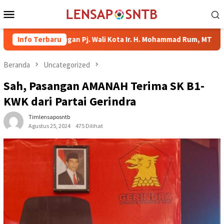
Loncat
Menu
ke
Mobile
konten
jungan Pj. Wali Kota Ir. H. Mohammad Rum, MT
Info Terbaru
Serahkan B
Beranda
Uncategorized
Sah, Pasangan AMANAH Terima SK B1-
KWK dari Partai Gerindra
Timlensaposntb
Agustus 25, 2024
475 Dilihat