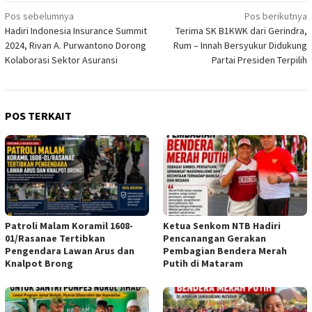
Navigasi
Pos sebelumnya
Pos berikutnya
Hadiri Indonesia Insurance Summit
Terima SK B1KWK dari Gerindra,
pos
2024, Rivan A. Purwantono Dorong
Rum – Innah Bersyukur Didukung
Kolaborasi Sektor Asuransi
Partai Presiden Terpilih
POS TERKAIT
Patroli Malam Koramil 1608-
Ketua Senkom NTB Hadiri
01/Rasanae Tertibkan
Pencanangan Gerakan
Pengendara Lawan Arus dan
Pembagian Bendera Merah
Knalpot Brong
Putih di Mataram