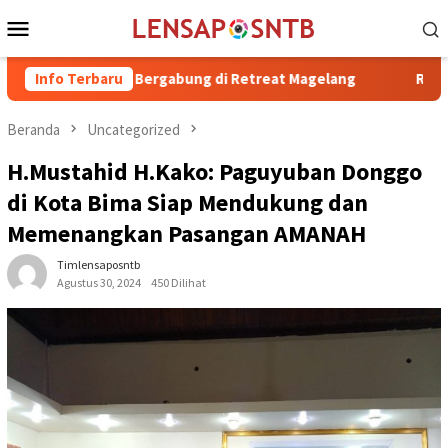
Loncat
Menu
ke
Mobile
konten
. Irfan Bergabung di Retreat Magelang
Info Terbaru
Rutan Kelas IIB Ra
Beranda
Uncategorized
H.Mustahid H.Kako: Paguyuban Donggo
di Kota Bima Siap Mendukung dan
Memenangkan Pasangan AMANAH
Timlensaposntb
Agustus 30, 2024
450 Dilihat