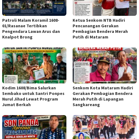
Patroli Malam Koramil 1608-
Ketua Senkom NTB Hadiri
01/Rasanae Tertibkan
Pencanangan Gerakan
Pengendara Lawan Arus dan
Pembagian Bendera Merah
Knalpot Brong
Putih di Mataram
Kodim 1608/Bima Salurkan
Senkom Kota Mataram Hadiri
Sembako untuk Santri Ponpes
Gerakan Pembagian Bendera
Nurul Jihad Lewat Program
Merah Putih di Lapangan
Jumat Berkah
Sangkareang