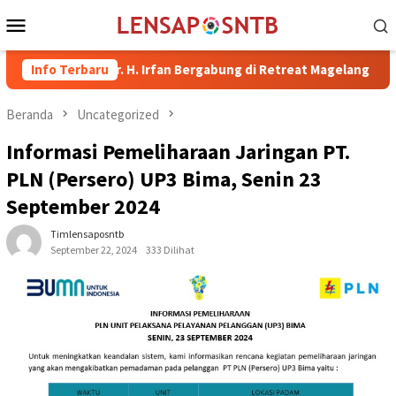
Loncat
Menu
ke
Mobile
konten
 Bima dr. H. Irfan Bergabung di Retreat Magelang
Info Terbaru
Rutan K
Beranda
Uncategorized
Informasi Pemeliharaan Jaringan PT.
PLN (Persero) UP3 Bima, Senin 23
September 2024
Timlensaposntb
September 22, 2024
333 Dilihat