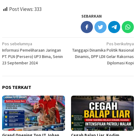
Post Views:
333
SEBARKAN
Navigasi
Pos sebelumnya
Pos berikutnya
Informasi Pemeliharaan Jaringan
Tanggapi Dinamika Politik Nasional
pos
PT. PLN (Persero) UP3 Bima, Senin
Dinamis, DPP LDII Gelar Rakornas
23 September 2024
Diplomasi Kopi
POS TERKAIT
Grand Opening Top IT Johan
Cegah Balap Liar, Kodim