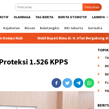
Pencarian
MOTIF
OLAHRAGA
TAG BERITA
BERITA OTOMOTIF
LAINNYA
Kejahatan
Nissan
Bulutangkis
DKI Jakarta
Gerindra
Wakil Bupati Bima dr. H. Irfan Bergabung di Retreat Magel
TOPIK
TA
 Proteksi 1.526 KPPS
BE
BE
PL
PA
BERIT