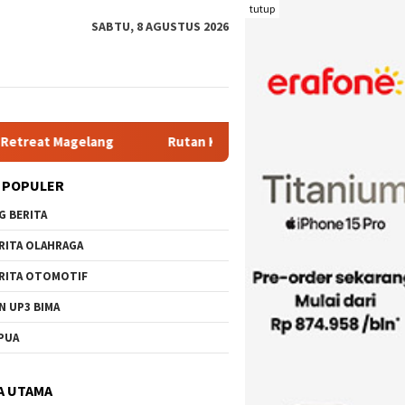
tutup
SABTU, 8 AGUSTUS 2026
ang
Rutan Kelas IIB Raba Bima Sambut Kunjungan Pj. Wali 
 POPULER
G BERITA
RITA OLAHRAGA
RITA OTOMOTIF
N UP3 BIMA
PUA
A UTAMA