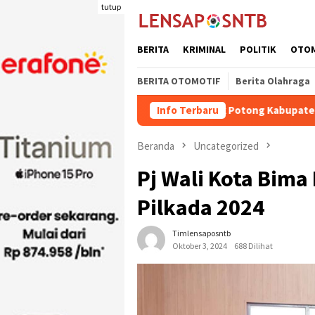
Loncat
tutup
ke
konten
BERITA
KRIMINAL
POLITIK
OTO
BERITA OTOMOTIF
Berita Olahraga
Kuota Pengiriman Ternak Potong Kabupaten Dompu Naik
Info Terbaru
Beranda
Uncategorized
Pj Wali Kota Bima
Pilkada 2024
Timlensaposntb
Oktober 3, 2024
688 Dilihat