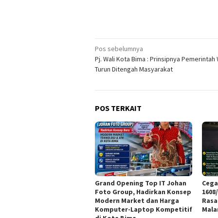
Navigasi
Pos sebelumnya
Pj. Wali Kota Bima : Prinsipnya Pemerintah 
pos
Turun Ditengah Masyarakat
POS TERKAIT
Grand Opening Top IT Johan
Cega
Foto Group, Hadirkan Konsep
1608
Modern Market dan Harga
Rasa
Komputer-Laptop Kompetitif
Mal
di Kota Bima