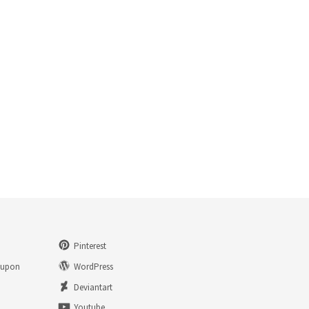
Pinterest
eupon
WordPress
n
Deviantart
Youtube