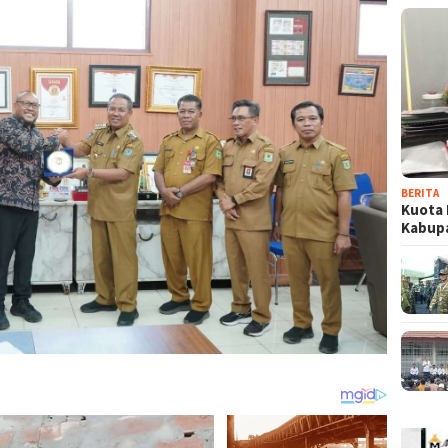
BERITA
Kuota 
Kabup