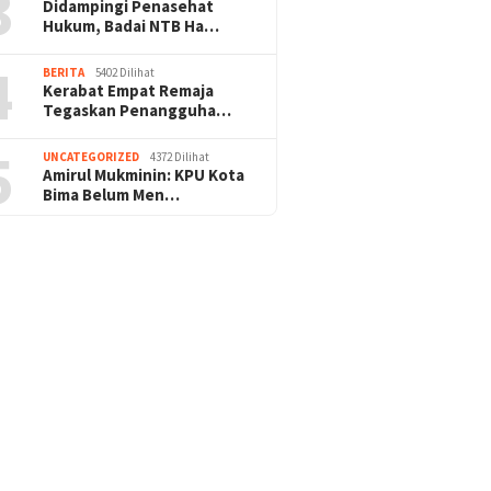
3
Didampingi Penasehat
Hukum, Badai NTB Ha…
4
BERITA
5402 Dilihat
Kerabat Empat Remaja
Tegaskan Penangguha…
5
UNCATEGORIZED
4372 Dilihat
Amirul Mukminin: KPU Kota
Bima Belum Men…