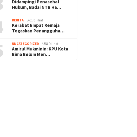
3
Didampingi Penasehat
Hukum, Badai NTB Ha…
4
BERITA
5401 Dilihat
Kerabat Empat Remaja
Tegaskan Penangguha…
5
UNCATEGORIZED
4368 Dilihat
Amirul Mukminin: KPU Kota
Bima Belum Men…