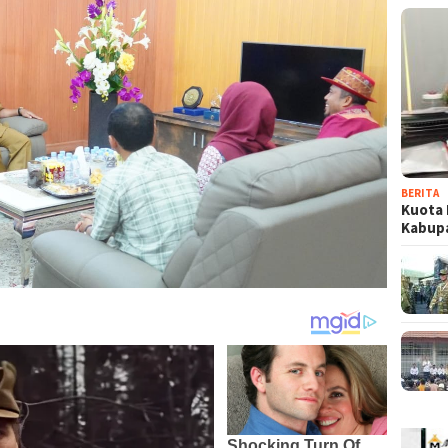
BERITA
Kuota 
Kabup