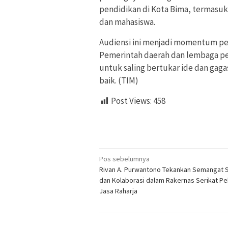
pendidikan di Kota Bima, termasu
dan mahasiswa.
Audiensi ini menjadi momentum p
Pemerintah daerah dan lembaga pen
untuk saling bertukar ide dan ga
baik. (TIM)
Post Views:
458
Navigasi
Pos sebelumnya
Rivan A. Purwantono Tekankan Semangat S
pos
dan Kolaborasi dalam Rakernas Serikat Pe
Jasa Raharja