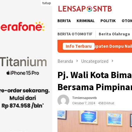
Loncat
tutup
ke
konten
BERITA
KRIMINAL
POLITIK
OTO
BERITA OTOMOTIF
Berita Olahraga
riman Ternak Potong Kabupaten Dompu Naik
Info Terbaru
Wakil Bupat
Beranda
Uncategorized
Pj. Wali Kota Bima
Bersama Pimpina
Timlensaposntb
Oktober 7, 2024
458 Dilihat