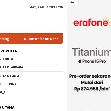
tutup
JUMAT, 7 AGUSTUS 2026
Kelas IIB Raba Bima Sambut Kunjungan Pj. Wali Kota Ir. H. Moham
 POPULER
G BERITA
RITA OLAHRAGA
RITA OTOMOTIF
N UP3 BIMA
PUA
A UTAMA