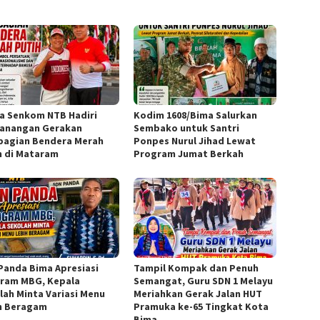
a Senkom NTB Hadiri
Kodim 1608/Bima Salurkan
anangan Gerakan
Sembako untuk Santri
agian Bendera Merah
Ponpes Nurul Jihad Lewat
h di Mataram
Program Jumat Berkah
Panda Bima Apresiasi
Tampil Kompak dan Penuh
ram MBG, Kepala
Semangat, Guru SDN 1 Melayu
lah Minta Variasi Menu
Meriahkan Gerak Jalan HUT
h Beragam
Pramuka ke-65 Tingkat Kota
Bima