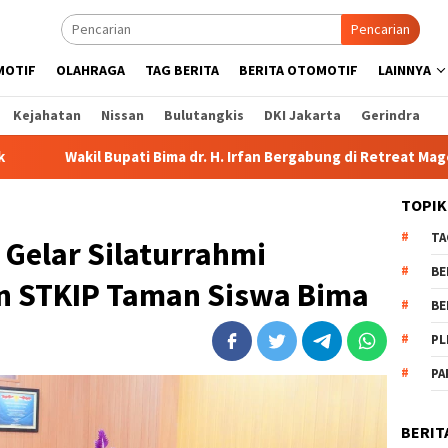
Pencarian
MOTIF
OLAHRAGA
TAG BERITA
BERITA OTOMOTIF
LAINNYA
Kejahatan
Nissan
Bulutangkis
DKI Jakarta
Gerindra
i Bima dr. H. Irfan Bergabung di Retreat Magelang
Rutan 
TOPIK
TA
 Gelar Silaturrahmi
BE
n STKIP Taman Siswa Bima
BE
PL
PA
BERIT