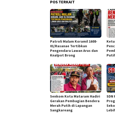
POS TERKAIT
Patroli Malam Koramil 1608-
Ketu
01/Rasanae Tertibkan
Penc
Pengendara Lawan Arus dan
Pemb
Knalpot Brong
Puti
Senkom Kota Mataram Hadiri
SDN 
Gerakan Pembagian Bendera
Prog
Merah Putih di Lapangan
Seko
Sangkareang
Lebi