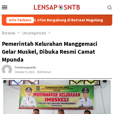
Loncat
Menu
ke
Mobile
konten
a dr. H. Irfan Bergabung di Retreat Magelang
Info Terbaru
Rutan Kelas
Beranda
Uncategorized
Pemerintah Kelurahan Manggemaci
Gelar Muskel, Dibuka Resmi Camat
Mpunda
Timlensaposntb
Oktober 9, 2024
458 Dilihat