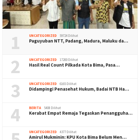
1
UNCATEGORIZED
59724 Dilihat
Paguyuban NTT, Padang, Madura, Maluku da…
2
UNCATEGORIZED
17200 Dilihat
Hasil Real Count Pilkada Kota Bima, Pasa…
3
UNCATEGORIZED
6165 Dilihat
Didampingi Penasehat Hukum, Badai NTB Ha…
4
BERITA
5408 Dilihat
Kerabat Empat Remaja Tegaskan Penangguha…
5
UNCATEGORIZED
4377 Dilihat
Amirul Mukminin: KPU Kota Bima Belum Men…