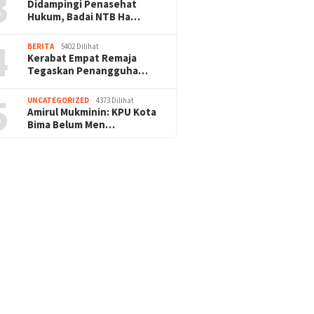
3
Didampingi Penasehat
Hukum, Badai NTB Ha…
4
BERITA
5402 Dilihat
Kerabat Empat Remaja
Tegaskan Penangguha…
5
UNCATEGORIZED
4373 Dilihat
Amirul Mukminin: KPU Kota
Bima Belum Men…