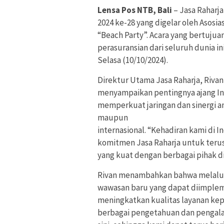
Lensa Pos NTB, Bali
– Jasa Raharj
2024 ke-28 yang digelar oleh Asos
“Beach Party”. Acara yang bertuju
perasuransian dari seluruh dunia i
Selasa (10/10/2024).
Direktur Utama Jasa Raharja, Rivan
menyampaikan pentingnya ajang I
memperkuat jaringan dan sinergi ant
maupun
internasional. “Kehadiran kami di
komitmen Jasa Raharja untuk teru
yang kuat dengan berbagai pihak di 
Rivan menambahkan bahwa melalui a
wawasan baru yang dapat diimplem
meningkatkan kualitas layanan ke
berbagai pengetahuan dan pengalama