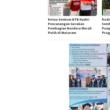
Ketua Senkom NTB Hadiri
Kodi
Pencanangan Gerakan
Semb
Pembagian Bendera Merah
Ponp
Putih di Mataram
Prog