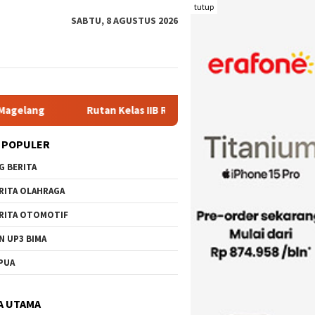
tutup
SABTU, 8 AGUSTUS 2026
an Kelas IIB Raba Bima Sambut Kunjungan Pj. Wali Kota Ir. H. Mo
 POPULER
G BERITA
RITA OLAHRAGA
RITA OTOMOTIF
N UP3 BIMA
PUA
A UTAMA