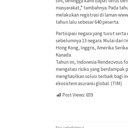
sini, sehingga kami dapat terus be
masyarakat,” tambahnya. Pada tahun
melakukan registrasi di laman www
tahun lalu sebesar 640 peserta.
Partisipasi negara yang turut serta
sebelumnya 13 negara. Mulai dari In
Hong Kong, Inggris, Amerika Serikat
Kanada.
Tahun ini, Indonesia Rendezvous f
mengatasi risiko yang berdampak pa
menghasilkan solusi terbaik bagi i
ekosistem asuransi global. (TIM)
Post Views:
659
Pos sebelumnya