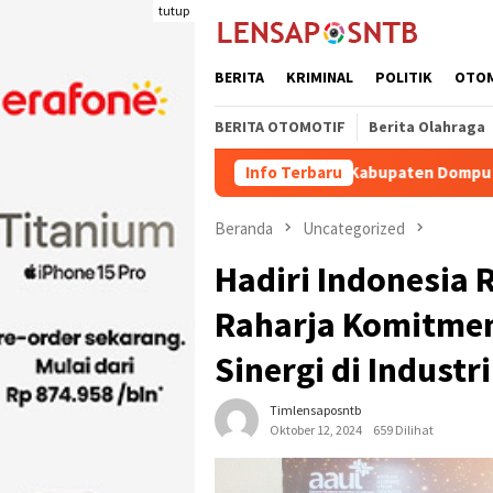
Loncat
tutup
ke
konten
BERITA
KRIMINAL
POLITIK
OTO
BERITA OTOMOTIF
Berita Olahraga
ngiriman Ternak Potong Kabupaten Dompu Naik
Info Terbaru
Wakil Bu
Beranda
Uncategorized
Hadiri Indonesia 
Raharja Komitmen
Sinergi di Industr
Timlensaposntb
Oktober 12, 2024
659 Dilihat