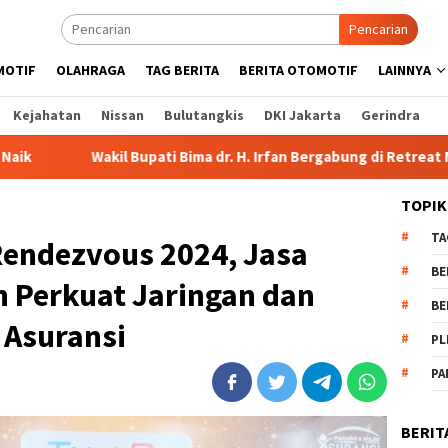
Pencarian
MOTIF
OLAHRAGA
TAG BERITA
BERITA OTOMOTIF
LAINNYA
Kejahatan
Nissan
Bulutangkis
DKI Jakarta
Gerindra
pati Bima dr. H. Irfan Bergabung di Retreat Magelang
Rut
TOPIK
TA
Rendezvous 2024, Jasa
BE
 Perkuat Jaringan dan
BE
i Asuransi
PL
PA
BERIT