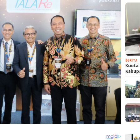
BERITA
Kuota 
Kabup