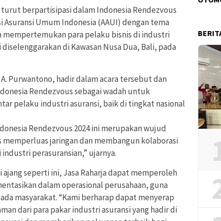
a turut berpartisipasi dalam Indonesia Rendezvous
iasi Asuransi Umum Indonesia (AAUI) dengan tema
BERIT
an mempertemukan para pelaku bisnis di industri
ni diselenggarakan di Kawasan Nusa Dua, Bali, pada
 A. Purwantono, hadir dalam acara tersebut dan
ndonesia Rendezvous sebagai wadah untuk
ar pelaku industri asuransi, baik di tingkat nasional
 Indonesia Rendezvous 2024 ini merupakan wujud
s memperluas jaringan dan membangun kolaborasi
industri perasuransian,” ujarnya.
jang seperti ini, Jasa Raharja dapat memperoleh
entasikan dalam operasional perusahaan, guna
pada masyarakat. “Kami berharap dapat menyerap
n dari para pakar industri asuransi yang hadir di