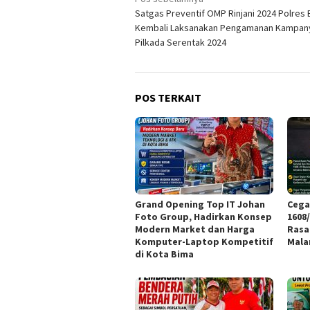
Navigasi
Satgas Preventif OMP Rinjani 2024 Polres
pos
Kembali Laksanakan Pengamanan Kampan
Pilkada Serentak 2024
POS TERKAIT
Grand Opening Top IT Johan
Cega
Foto Group, Hadirkan Konsep
1608
Modern Market dan Harga
Rasa
Komputer-Laptop Kompetitif
Mal
di Kota Bima