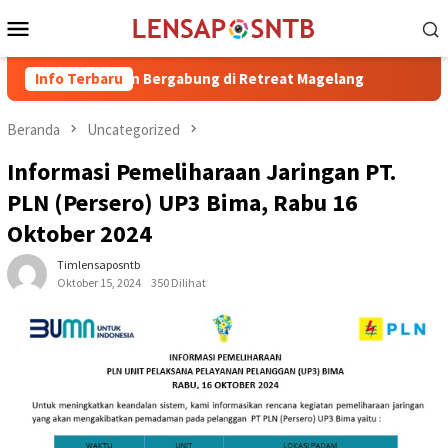
Loncat
Menu
ke
Mobile
konten
H. Irfan Bergabung di Retreat Magelang
Info Terbaru
Rutan Kelas IIB R
Beranda
Uncategorized
Informasi Pemeliharaan Jaringan PT.
PLN (Persero) UP3 Bima, Rabu 16
Oktober 2024
Timlensaposntb
Oktober 15, 2024
350 Dilihat