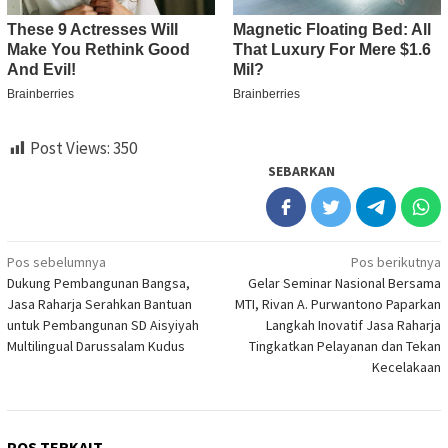
Post Views:
350
SEBARKAN
Navigasi
Pos sebelumnya
Pos berikutnya
Dukung Pembangunan Bangsa,
Gelar Seminar Nasional Bersama
pos
Jasa Raharja Serahkan Bantuan
MTI, Rivan A. Purwantono Paparkan
untuk Pembangunan SD Aisyiyah
Langkah Inovatif Jasa Raharja
Multilingual Darussalam Kudus
Tingkatkan Pelayanan dan Tekan
Kecelakaan
POS TERKAIT