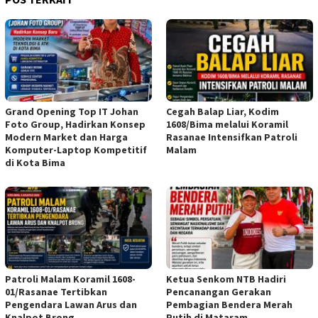
Grand Opening Top IT Johan
Cegah Balap Liar, Kodim
Foto Group, Hadirkan Konsep
1608/Bima melalui Koramil
Modern Market dan Harga
Rasanae Intensifkan Patroli
Komputer-Laptop Kompetitif
Malam
di Kota Bima
Patroli Malam Koramil 1608-
Ketua Senkom NTB Hadiri
01/Rasanae Tertibkan
Pencanangan Gerakan
Pengendara Lawan Arus dan
Pembagian Bendera Merah
Knalpot Brong
Putih di Mataram