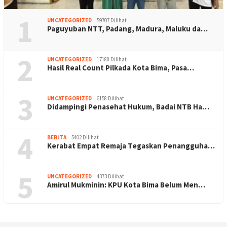
1
UNCATEGORIZED
59707 Dilihat
Paguyuban NTT, Padang, Madura, Maluku da…
2
UNCATEGORIZED
17188 Dilihat
Hasil Real Count Pilkada Kota Bima, Pasa…
3
UNCATEGORIZED
6158 Dilihat
Didampingi Penasehat Hukum, Badai NTB Ha…
4
BERITA
5402 Dilihat
Kerabat Empat Remaja Tegaskan Penangguha…
5
UNCATEGORIZED
4373 Dilihat
Amirul Mukminin: KPU Kota Bima Belum Men…