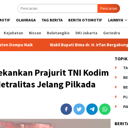
Pencarian
MOTIF
OLAHRAGA
TAG BERITA
BERITA OTOMOTIF
LAINNYA
Kejahatan
Nissan
Bulutangkis
DKI Jakarta
Gerindra
Wakil Bupati Bima dr. H. Irfan Bergabung di Retreat Magelang
TOPIK
TA
kankan Prajurit TNI Kodim
BE
etralitas Jelang Pilkada
BE
PL
PA
BERIT