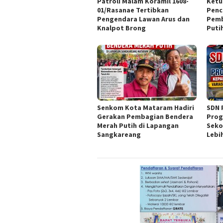
Patroli Malam Koramil 1608-
Ketu
01/Rasanae Tertibkan
Penc
Pengendara Lawan Arus dan
Pemb
Knalpot Brong
Puti
Senkom Kota Mataram Hadiri
SDN 
Gerakan Pembagian Bendera
Prog
Merah Putih di Lapangan
Seko
Sangkareang
Lebi