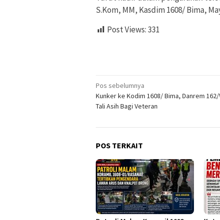
S.Kom, MM, Kasdim 1608/ Bima, May
Post Views:
331
Navigasi
Pos sebelumnya
Kunker ke Kodim 1608/ Bima, Danrem 162/
pos
Tali Asih Bagi Veteran
POS TERKAIT