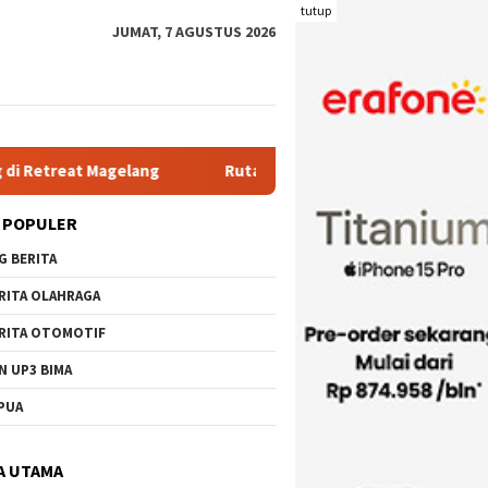
tutup
JUMAT, 7 AGUSTUS 2026
Rutan Kelas IIB Raba Bima Sambut Kunjungan Pj. Wali Kot
 POPULER
G BERITA
RITA OLAHRAGA
RITA OTOMOTIF
N UP3 BIMA
PUA
A UTAMA