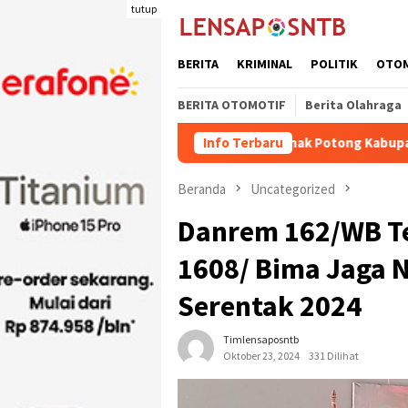
Loncat
tutup
ke
konten
BERITA
KRIMINAL
POLITIK
OTO
BERITA OTOMOTIF
Berita Olahraga
Kuota Pengiriman Ternak Potong Kabupaten Dompu Naik
Info Terbaru
Beranda
Uncategorized
Danrem 162/WB Te
1608/ Bima Jaga N
Serentak 2024
Timlensaposntb
Oktober 23, 2024
331 Dilihat