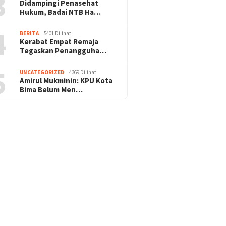
3
Didampingi Penasehat
Hukum, Badai NTB Ha…
4
BERITA
5401 Dilihat
Kerabat Empat Remaja
Tegaskan Penangguha…
5
UNCATEGORIZED
4369 Dilihat
Amirul Mukminin: KPU Kota
Bima Belum Men…