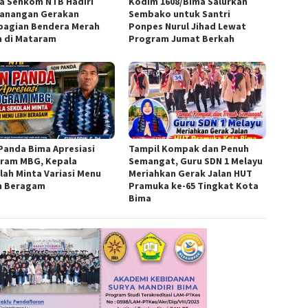
a Senkom NTB Hadiri
Kodim 1608/Bima Salurkan
anangan Gerakan
Sembako untuk Santri
agian Bendera Merah
Ponpes Nurul Jihad Lewat
h di Mataram
Program Jumat Berkah
Panda Bima Apresiasi
Tampil Kompak dan Penuh
ram MBG, Kepala
Semangat, Guru SDN 1 Melayu
lah Minta Variasi Menu
Meriahkan Gerak Jalan HUT
h Beragam
Pramuka ke-65 Tingkat Kota
Bima