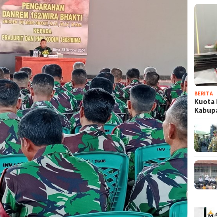
BERITA
Kuota 
Kabup