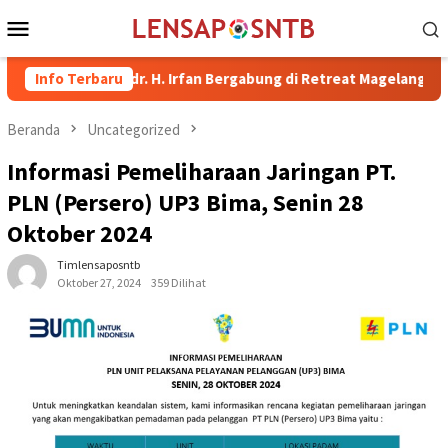
Loncat
Menu
ke
Mobile
konten
i Bima dr. H. Irfan Bergabung di Retreat Magelang
Info Terbaru
Rutan K
Beranda
Uncategorized
Informasi Pemeliharaan Jaringan PT.
PLN (Persero) UP3 Bima, Senin 28
Oktober 2024
Timlensaposntb
Oktober 27, 2024
359 Dilihat