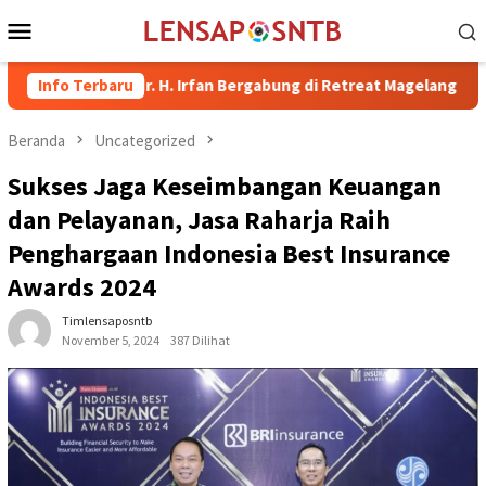
Loncat
Menu
ke
Mobile
konten
Bima dr. H. Irfan Bergabung di Retreat Magelang
Info Terbaru
Rutan Ke
Beranda
Uncategorized
Sukses Jaga Keseimbangan Keuangan
dan Pelayanan, Jasa Raharja Raih
Penghargaan Indonesia Best Insurance
Awards 2024
Timlensaposntb
November 5, 2024
387 Dilihat