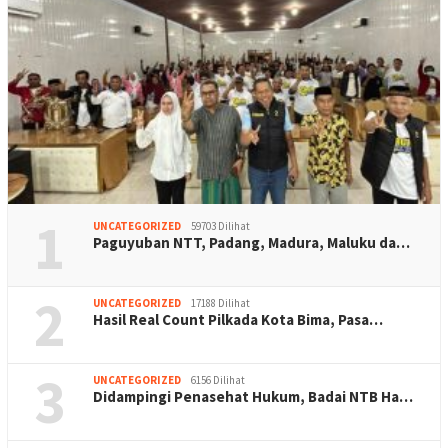
1
UNCATEGORIZED
59703 Dilihat
Paguyuban NTT, Padang, Madura, Maluku da…
2
UNCATEGORIZED
17188 Dilihat
Hasil Real Count Pilkada Kota Bima, Pasa…
3
UNCATEGORIZED
6156 Dilihat
Didampingi Penasehat Hukum, Badai NTB Ha…