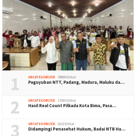
1
UNCATEGORIZED
59699 Dilihat
Paguyuban NTT, Padang, Madura, Maluku da…
2
UNCATEGORIZED
17185 Dilihat
Hasil Real Count Pilkada Kota Bima, Pasa…
3
UNCATEGORIZED
6152 Dilihat
Didampingi Penasehat Hukum, Badai NTB Ha…