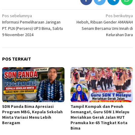
Navigasi
Pos sebelumnya
Pos berikutnya
Informasi Pemeliharaan Jaringan
Heboh, Ribuan Gender AMANAH
pos
PT. PLN (Persero) UP3 Bima, Sabtu
Senam Bersama Umi Innah di
9 November 2024
Kelurahan Dara
POS TERKAIT
SDN Panda Bima Apresiasi
Tampil Kompak dan Penuh
Program MBG, Kepala Sekolah
Semangat, Guru SDN 1 Melayu
Minta Variasi Menu Lebih
Meriahkan Gerak Jalan HUT
Beragam
Pramuka ke-65 Tingkat Kota
Bima