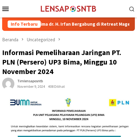
Loncat
Menu
ke
Mobile
konten
upati Bima dr. H. Irfan Bergabung di Retreat Magelang
Info Terbaru
Ru
Beranda
Uncategorized
Informasi Pemeliharaan Jaringan PT.
PLN (Persero) UP3 Bima, Minggu 10
November 2024
Timlensaposntb
November 9, 2024
408 Dilihat