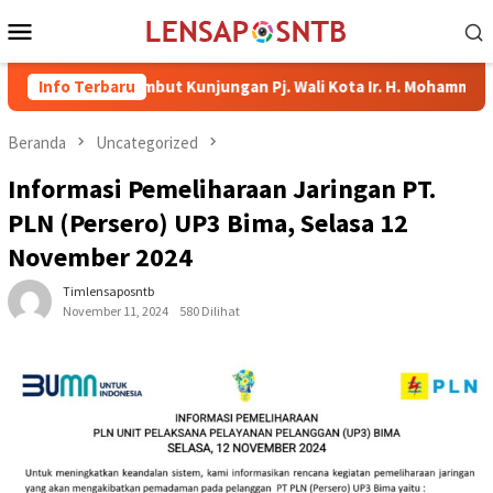
Loncat
Menu
ke
Mobile
konten
Bima Sambut Kunjungan Pj. Wali Kota Ir. H. Mohammad Rum, MT
Info Terbaru
Beranda
Uncategorized
Informasi Pemeliharaan Jaringan PT.
PLN (Persero) UP3 Bima, Selasa 12
November 2024
Timlensaposntb
November 11, 2024
580 Dilihat