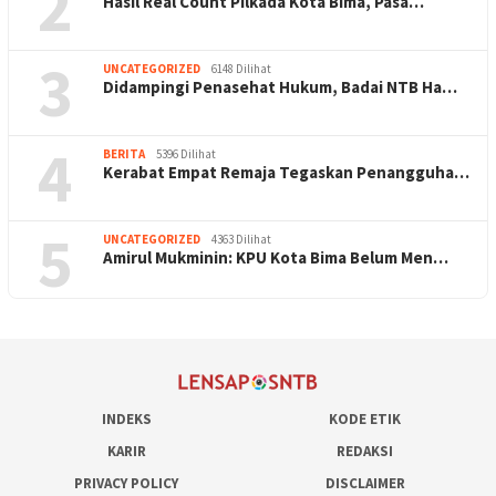
2
Hasil Real Count Pilkada Kota Bima, Pasa…
3
UNCATEGORIZED
6148 Dilihat
Didampingi Penasehat Hukum, Badai NTB Ha…
4
BERITA
5396 Dilihat
Kerabat Empat Remaja Tegaskan Penangguha…
5
UNCATEGORIZED
4363 Dilihat
Amirul Mukminin: KPU Kota Bima Belum Men…
INDEKS
KODE ETIK
KARIR
REDAKSI
PRIVACY POLICY
DISCLAIMER