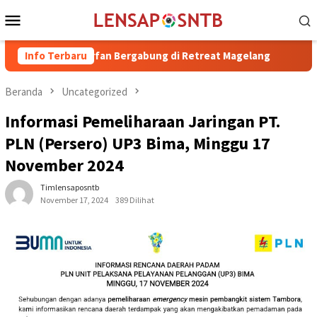
Loncat
Menu
ke
Mobile
konten
dr. H. Irfan Bergabung di Retreat Magelang
Info Terbaru
Rutan Kelas I
Beranda
Uncategorized
Informasi Pemeliharaan Jaringan PT.
PLN (Persero) UP3 Bima, Minggu 17
November 2024
Timlensaposntb
November 17, 2024
389 Dilihat