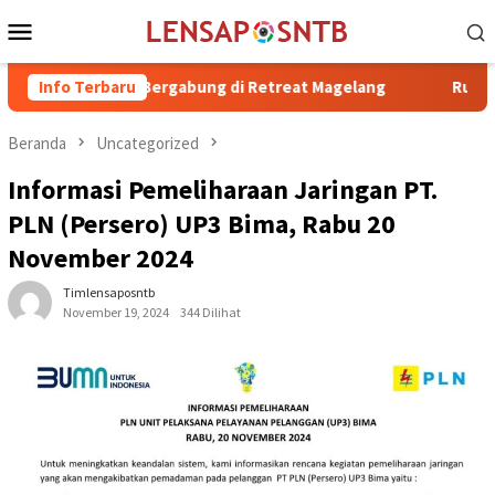
Loncat
Menu
ke
Mobile
konten
H. Irfan Bergabung di Retreat Magelang
Info Terbaru
Rutan Kelas IIB Ra
Beranda
Uncategorized
Informasi Pemeliharaan Jaringan PT.
PLN (Persero) UP3 Bima, Rabu 20
November 2024
Timlensaposntb
November 19, 2024
344 Dilihat