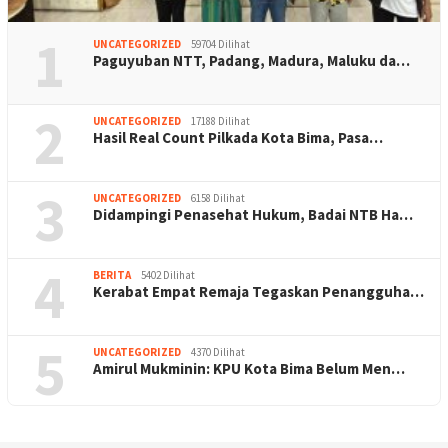
1
UNCATEGORIZED
59704 Dilihat
Paguyuban NTT, Padang, Madura, Maluku da…
2
UNCATEGORIZED
17188 Dilihat
Hasil Real Count Pilkada Kota Bima, Pasa…
3
UNCATEGORIZED
6158 Dilihat
Didampingi Penasehat Hukum, Badai NTB Ha…
4
BERITA
5402 Dilihat
Kerabat Empat Remaja Tegaskan Penangguha…
5
UNCATEGORIZED
4370 Dilihat
Amirul Mukminin: KPU Kota Bima Belum Men…