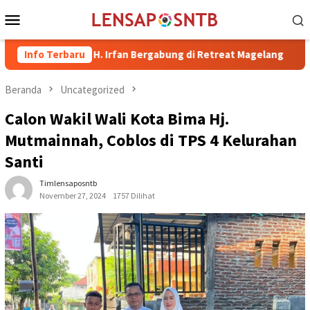
Loncat
Menu
ke
Mobile
konten
Bima dr. H. Irfan Bergabung di Retreat Magelang
Info Terbaru
Rutan Kel
Beranda
Uncategorized
Calon Wakil Wali Kota Bima Hj.
Mutmainnah, Coblos di TPS 4 Kelurahan
Santi
Timlensaposntb
November 27, 2024
1757 Dilihat