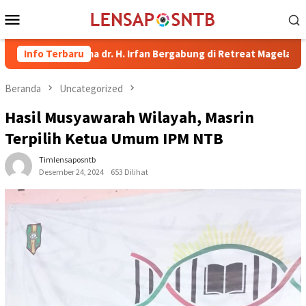
Loncat
Menu
ke
Mobile
konten
i Bima dr. H. Irfan Bergabung di Retreat Magelang
Info Terbaru
Rutan K
Beranda
Uncategorized
Hasil Musyawarah Wilayah, Masrin
Terpilih Ketua Umum IPM NTB
Timlensaposntb
Desember 24, 2024
653 Dilihat