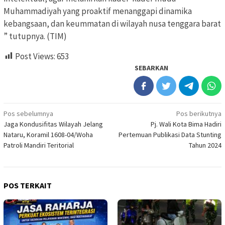
Muhammadiyah yang proaktif menanggapi dinamika
kebangsaan, dan keummatan di wilayah nusa tenggara barat
” tutupnya. (TIM)
Post Views:
653
SEBARKAN
Navigasi
Pos sebelumnya
Pos berikutnya
Jaga Kondusifitas Wilayah Jelang
Pj. Wali Kota Bima Hadiri
pos
Nataru, Koramil 1608-04/Woha
Pertemuan Publikasi Data Stunting
Patroli Mandiri Teritorial
Tahun 2024
POS TERKAIT