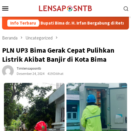
Loncat
Menu
ke
Mobile
konten
Wakil Bupati Bima dr. H. Irfan Bergabung di Retreat Magelang
Info Terbaru
Beranda
Uncategorized
PLN UP3 Bima Gerak Cepat Pulihkan
Listrik Akibat Banjir di Kota Bima
Timlensaposntb
Desember 24, 2024
419 Dilihat