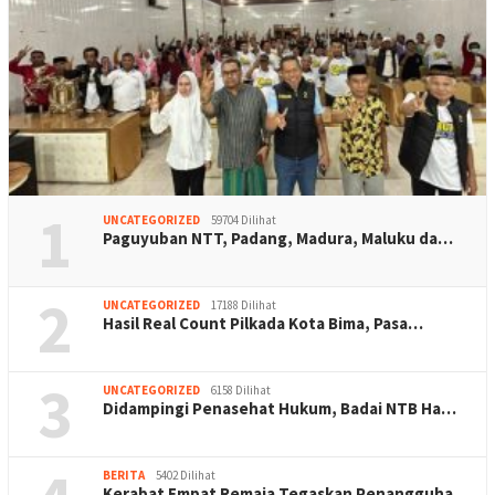
1
UNCATEGORIZED
59704 Dilihat
Paguyuban NTT, Padang, Madura, Maluku da…
2
UNCATEGORIZED
17188 Dilihat
Hasil Real Count Pilkada Kota Bima, Pasa…
3
UNCATEGORIZED
6158 Dilihat
Didampingi Penasehat Hukum, Badai NTB Ha…
BERITA
5402 Dilihat
Kerabat Empat Remaja Tegaskan Penangguha…