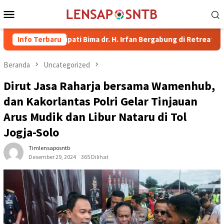
Loncat
Menu
ke
Mobile
konten
kil Bupati Bima dr. H. Irfan Bergabung di Retreat Magelang
Info Terbaru
Beranda
Uncategorized
Dirut Jasa Raharja bersama Wamenhub,
dan Kakorlantas Polri Gelar Tinjauan
Arus Mudik dan Libur Nataru di Tol
Jogja-Solo
Timlensaposntb
Desember 29, 2024
365 Dilihat