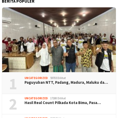
BERITA POPULER
1
UNCATEGORIZED
59703 Dilihat
Paguyuban NTT, Padang, Madura, Maluku da…
2
UNCATEGORIZED
17188 Dilihat
Hasil Real Count Pilkada Kota Bima, Pasa…