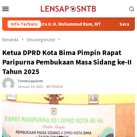
Loncat
Menu
ke
Mobile
konten
Wali Kota Ir. H. Mohammad Rum, MT
Info Terbaru
Serahkan Bantuan di 
Beranda
Uncategorized
Ketua DPRD Kota Bima Pimpin Rapat
Paripurna Pembukaan Masa Sidang ke-II
Tahun 2025
Timlensaposntb
Januari 14, 2025
807 Dilihat