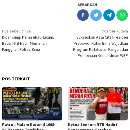
SEBARKAN
Navigasi
Pos sebelumnya
Pos berikutnya
Didampingi Penasehat Hukum,
Sukseskan Asta Cita Presiden
pos
Badai NTB Hadir Memenuhi
Prabowo, Rutan Bima Wujudkan
Panggilan Polres Bima
Program Ketahanan Pangan dan
Pembinaan Kemandirian WBP
POS TERKAIT
Patroli Malam Koramil 1608-
Ketua Senkom NTB Hadiri
01/Rasanae Tertibkan
Pencanangan Gerakan