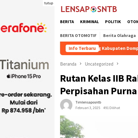
Loncat
tutup
ke
konten
BERITA
KRIMINAL
POLITIK
OTO
BERITA OTOMOTIF
Berita Olahraga
 Pengiriman Ternak Potong Kabupaten Dompu Naik
Info Terbaru
Waki
Beranda
Uncategorized
Rutan Kelas IIB R
Perpisahan Purna
Timlensaposntb
Februari 3, 2025
491 Dilihat