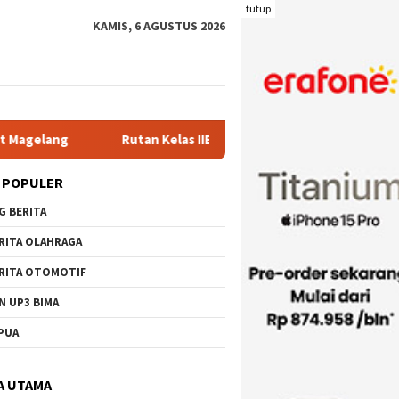
tutup
KAMIS, 6 AGUSTUS 2026
Rutan Kelas IIB Raba Bima Sambut Kunjungan Pj. Wali Kota Ir. H
 POPULER
G BERITA
RITA OLAHRAGA
RITA OTOMOTIF
N UP3 BIMA
PUA
A UTAMA