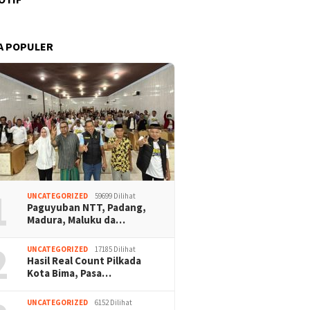
A POPULER
1
UNCATEGORIZED
59699 Dilihat
Paguyuban NTT, Padang,
Madura, Maluku da…
2
UNCATEGORIZED
17185 Dilihat
Hasil Real Count Pilkada
Kota Bima, Pasa…
UNCATEGORIZED
6152 Dilihat