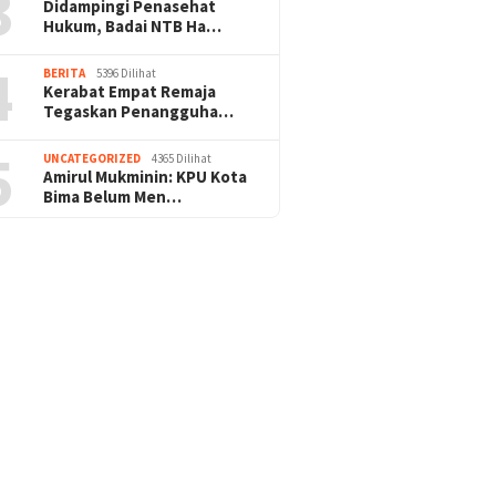
3
Didampingi Penasehat
Hukum, Badai NTB Ha…
4
BERITA
5396 Dilihat
Kerabat Empat Remaja
Tegaskan Penangguha…
5
UNCATEGORIZED
4365 Dilihat
Amirul Mukminin: KPU Kota
Bima Belum Men…