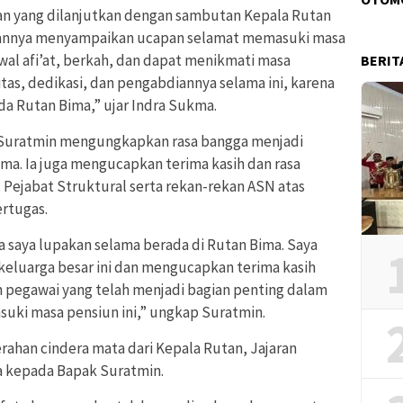
n yang dilanjutkan dengan sambutan Kepala Rutan
tannya menyampaikan ucapan selamat memasuki masa
wal afi’at, berkah, dan dapat menikmati masa
BERIT
itas, dedikasi, dan pengabdiannya selama ini, karena
a Rutan Bima,” ujar Indra Sukma.
 Suratmin mengungkapkan rasa bangga menjadi
ima. Ia juga mengucapkan terima kasih dan rasa
Pejabat Struktural serta rekan-rekan ASN atas
rtugas.
sa saya lupakan selama berada di Rutan Bima. Saya
 keluarga besar ini dan mengucapkan terima kasih
 pegawai yang telah menjadi bagian penting dalam
suki masa pensiun ini,” ungkap Suratmin.
rahan cindera mata dari Kepala Rutan, Jajaran
a kepada Bapak Suratmin.