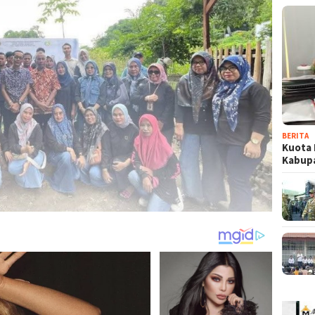
BERITA
Kuota 
Kabup