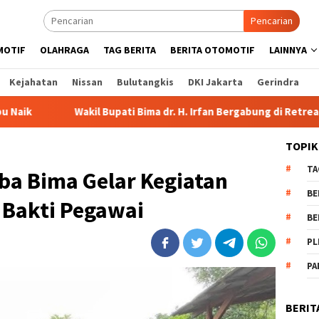
Pencarian
MOTIF
OLAHRAGA
TAG BERITA
BERITA OTOMOTIF
LAINNYA
Kejahatan
Nissan
Bulutangkis
DKI Jakarta
Gerindra
l Bupati Bima dr. H. Irfan Bergabung di Retreat Magelang
TOPIK
TA
aba Bima Gelar Kegiatan
BE
 Bakti Pegawai
BE
PL
PA
BERIT