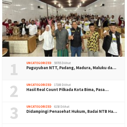
1
UNCATEGORIZED
59705 Dilihat
Paguyuban NTT, Padang, Madura, Maluku da…
2
UNCATEGORIZED
17188 Dilihat
Hasil Real Count Pilkada Kota Bima, Pasa…
3
UNCATEGORIZED
6158 Dilihat
Didampingi Penasehat Hukum, Badai NTB Ha…