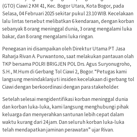
(GTO) Ciawi 2 KM 41, Kec. Bogor Utara, Kota Bogor, pada
Selasa, 04 Februari 2025 sekitar pukul 23.10 WIB. Kecelakaan
lalu lintas tersebut melibatkan 6 kendaraan, dengan korban
sebanyak 8 orang meninggal dunia, 3 orang mengalami luka
bakar, dan 8 orang mengalami luka ringan.
Penegasan ini disampaikan oleh Direktur Utama PT Jasa
Raharja Rivan A. Purwantono, saat melakukan pantauan olah
TKP bersama POLRI BRIGJEN POL Drs. Agus Suryonugroho,
S.H., M.Hum di Gerbang Tol Ciawi 2, Bogor. “Petugas kami
langsung menindaklanjuti insiden kecelakaan di gerbang tol
Ciawi dengan berkoordinasi dengan para stakeholder.
Setelah selesai mengidentifikasi korban meninggal dunia
dan korban luka-luka, kami langsung menghubungi pihak
keluarga dan menyerahkan santunan lebih cepat dalam
waktu kurang dari 24 jam. Dan seluruh korban luka-luka
telah mendapatkan jaminan perawatan” ujar Rivan.