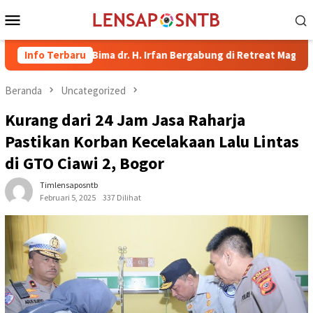
Loncat
Menu
ke
Mobile
konten
pati Bima dr. H. Irfan Bergabung di Retreat Magelang
Info Terbaru
Rut
Beranda
Uncategorized
Kurang dari 24 Jam Jasa Raharja
Pastikan Korban Kecelakaan Lalu Lintas
di GTO Ciawi 2, Bogor
Timlensaposntb
Februari 5, 2025
337 Dilihat