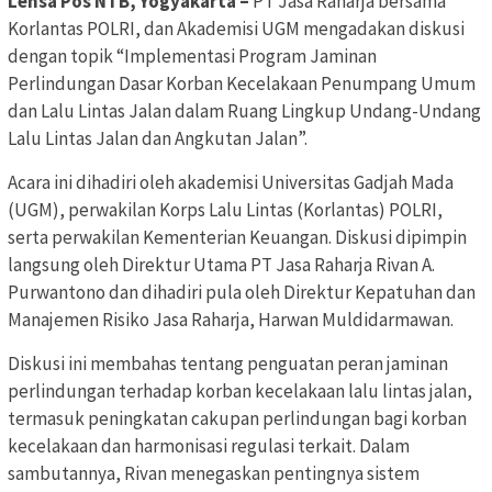
Lensa Pos NTB, Yogyakarta –
PT Jasa Raharja bersama
Korlantas POLRI, dan Akademisi UGM mengadakan diskusi
dengan topik “Implementasi Program Jaminan
Perlindungan Dasar Korban Kecelakaan Penumpang Umum
dan Lalu Lintas Jalan dalam Ruang Lingkup Undang-Undang
Lalu Lintas Jalan dan Angkutan Jalan”.
Acara ini dihadiri oleh akademisi Universitas Gadjah Mada
(UGM), perwakilan Korps Lalu Lintas (Korlantas) POLRI,
serta perwakilan Kementerian Keuangan. Diskusi dipimpin
langsung oleh Direktur Utama PT Jasa Raharja Rivan A.
Purwantono dan dihadiri pula oleh Direktur Kepatuhan dan
Manajemen Risiko Jasa Raharja, Harwan Muldidarmawan.
Diskusi ini membahas tentang penguatan peran jaminan
perlindungan terhadap korban kecelakaan lalu lintas jalan,
termasuk peningkatan cakupan perlindungan bagi korban
kecelakaan dan harmonisasi regulasi terkait. Dalam
sambutannya, Rivan menegaskan pentingnya sistem