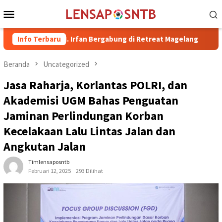
Loncat
Menu
ke
Mobile
konten
ma dr. H. Irfan Bergabung di Retreat Magelang
Info Terbaru
Rutan Kela
Beranda
Uncategorized
Jasa Raharja, Korlantas POLRI, dan
Akademisi UGM Bahas Penguatan
Jaminan Perlindungan Korban
Kecelakaan Lalu Lintas Jalan dan
Angkutan Jalan
Timlensaposntb
Februari 12, 2025
293 Dilihat