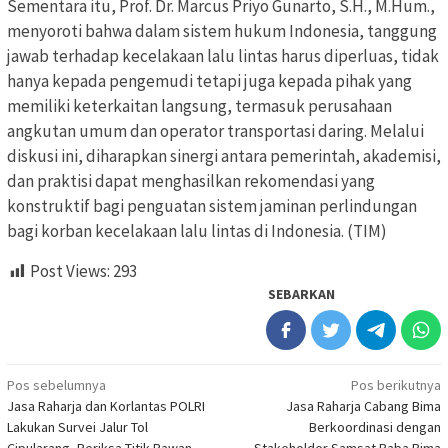
Sementara itu, Prof. Dr. Marcus Priyo Gunarto, S.H., M.Hum.,
menyoroti bahwa dalam sistem hukum Indonesia, tanggung
jawab terhadap kecelakaan lalu lintas harus diperluas, tidak
hanya kepada pengemudi tetapi juga kepada pihak yang
memiliki keterkaitan langsung, termasuk perusahaan
angkutan umum dan operator transportasi daring. Melalui
diskusi ini, diharapkan sinergi antara pemerintah, akademisi,
dan praktisi dapat menghasilkan rekomendasi yang
konstruktif bagi penguatan sistem jaminan perlindungan
bagi korban kecelakaan lalu lintas di Indonesia. (TIM)
Post Views:
293
SEBARKAN
Navigasi
Pos sebelumnya
Pos berikutnya
Jasa Raharja dan Korlantas POLRI
Jasa Raharja Cabang Bima
pos
Lakukan Survei Jalur Tol
Berkoordinasi dengan
Cipularang, Periksa Titik Rawan
Stakeholder Samsat Raba Bima