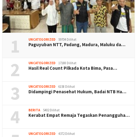
1
UNCATEGORIZED
59704 Dilihat
Paguyuban NTT, Padang, Madura, Maluku da…
2
UNCATEGORIZED
17188 Dilihat
Hasil Real Count Pilkada Kota Bima, Pasa…
3
UNCATEGORIZED
6158 Dilihat
Didampingi Penasehat Hukum, Badai NTB Ha…
4
BERITA
5402 Dilihat
Kerabat Empat Remaja Tegaskan Penangguha…
UNCATEGORIZED
4372 Dilihat