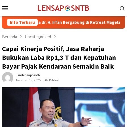
Loncat
Menu
ke
Mobile
konten
i Bima dr. H. Irfan Bergabung di Retreat Magelang
Info Terbaru
Rutan 
Beranda
Uncategorized
Capai Kinerja Positif, Jasa Raharja
Bukukan Laba Rp1,3 T dan Kepatuhan
Bayar Pajak Kendaraan Semakin Baik
Timlensaposntb
Februari 18, 2025
602 Dilihat