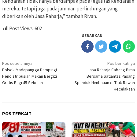
kendaraan tidak hanya berdampak pada legalitas kendaraan
mereka, tetapi juga pada jaminan perlindungan yang
diberikan oleh Jasa Raharja,” tambah Rivan.
Post Views:
602
SEBARKAN
Navigasi
Pos sebelumnya
Pos berikutnya
Polsek Madapangga Dampingi
Jasa Raharja Cabang Bima
pos
Pendistribusian Makan Bergizi
Bersama Satlantas Pasang
Gratis Bagi 45 Sekolah
Spanduk Himbauan di Titik Rawan
Kecelakaan
POS TERKAIT