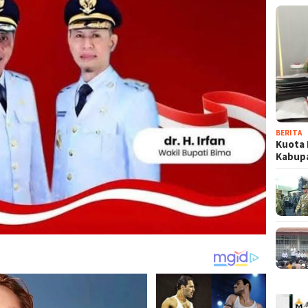
BERITA
Kuota 
Kabup