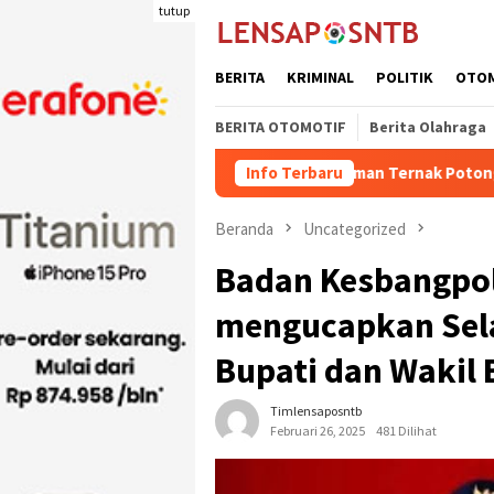
Loncat
tutup
ke
konten
BERITA
KRIMINAL
POLITIK
OTO
BERITA OTOMOTIF
Berita Olahraga
Kuota Pengiriman Ternak Potong Kabupaten Dom
Info Terbaru
Beranda
Uncategorized
Badan Kesbangpol
mengucapkan Sela
Bupati dan Wakil 
Timlensaposntb
Februari 26, 2025
481 Dilihat