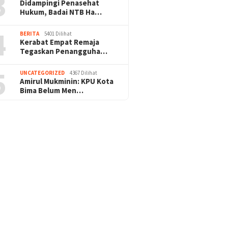
3
Didampingi Penasehat
Hukum, Badai NTB Ha…
4
BERITA
5401 Dilihat
Kerabat Empat Remaja
Tegaskan Penangguha…
5
UNCATEGORIZED
4367 Dilihat
Amirul Mukminin: KPU Kota
Bima Belum Men…