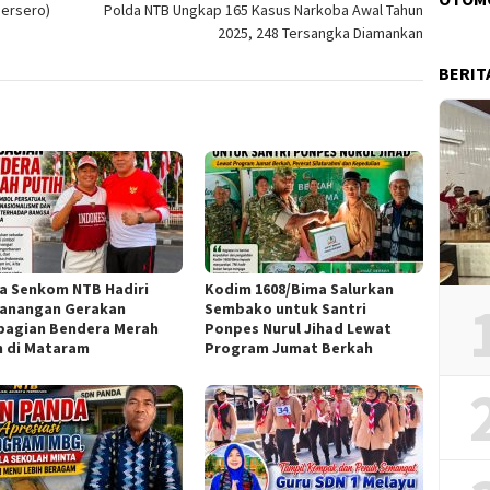
Persero)
Polda NTB Ungkap 165 Kasus Narkoba Awal Tahun
2025, 248 Tersangka Diamankan
BERIT
a Senkom NTB Hadiri
Kodim 1608/Bima Salurkan
anangan Gerakan
Sembako untuk Santri
agian Bendera Merah
Ponpes Nurul Jihad Lewat
h di Mataram
Program Jumat Berkah