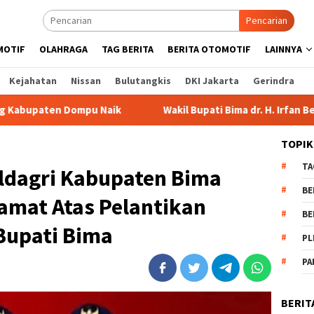
Pencarian
MOTIF
OLAHRAGA
TAG BERITA
BERITA OTOMOTIF
LAINNYA
Kejahatan
Nissan
Bulutangkis
DKI Jakarta
Gerindra
pu Naik
Wakil Bupati Bima dr. H. Irfan Bergabung di Ret
TOPIK
TA
dagri Kabupaten Bima
BE
mat Atas Pelantikan
BE
Bupati Bima
PL
PA
BERIT