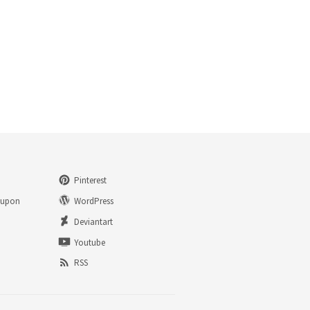
Pinterest
eupon
WordPress
n
Deviantart
Youtube
RSS