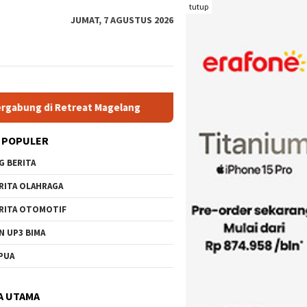
tutup
JUMAT, 7 AGUSTUS 2026
reat Magelang
Rutan Kelas IIB Raba Bima Sambut Kunjungan
 POPULER
G BERITA
RITA OLAHRAGA
RITA OTOMOTIF
N UP3 BIMA
PUA
A UTAMA