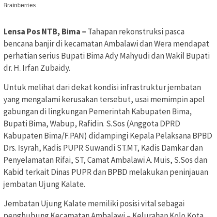
Lensa Pos NTB, Bima –
Tahapan rekonstruksi pasca
bencana banjir di kecamatan Ambalawi dan Wera mendapat
perhatian serius Bupati Bima Ady Mahyudi dan Wakil Bupati
dr. H. Irfan Zubaidy.
Untuk melihat dari dekat kondisi infrastruktur jembatan
yang mengalami kerusakan tersebut, usai memimpin apel
gabungan di lingkungan Pemerintah Kabupaten Bima,
Bupati Bima, Wabup, Rafidin. S.Sos (Anggota DPRD
Kabupaten Bima/F.PAN) didampingi Kepala Pelaksana BPBD
Drs. Isyrah, Kadis PUPR Suwandi ST.MT, Kadis Damkar dan
Penyelamatan Rifai, ST, Camat Ambalawi A. Muis, S.Sos dan
Kabid terkait Dinas PUPR dan BPBD melakukan peninjauan
jembatan Ujung Kalate.
Jembatan Ujung Kalate memiliki posisi vital sebagai
penghubung Kecamatan Ambalawi – Kelurahan Kolo Kota