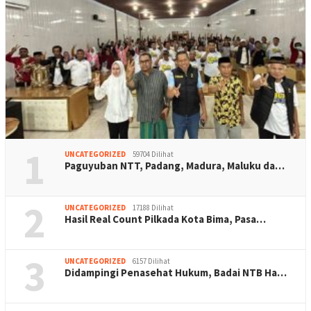
1
UNCATEGORIZED
59704 Dilihat
Paguyuban NTT, Padang, Madura, Maluku da…
2
UNCATEGORIZED
17188 Dilihat
Hasil Real Count Pilkada Kota Bima, Pasa…
3
UNCATEGORIZED
6157 Dilihat
Didampingi Penasehat Hukum, Badai NTB Ha…