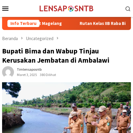
Loncat
Menu
ke
Mobile
konten
 Retreat Magelang
Info Terbaru
Rutan Kelas IIB Raba Bima Sambut Kunj
Beranda
Uncategorized
Bupati Bima dan Wabup Tinjau
Kerusakan Jembatan di Ambalawi
Timlensaposntb
Maret 3, 2025
380 Dilihat