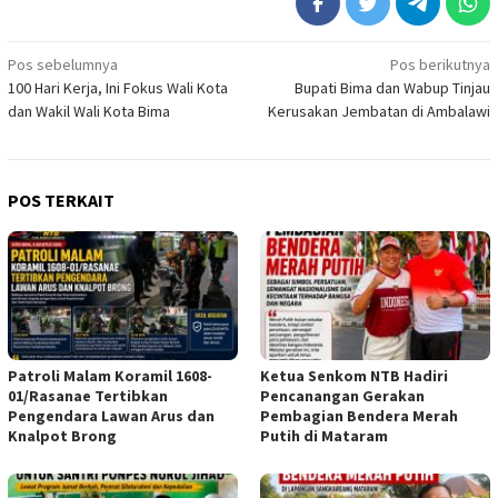
Navigasi
Pos sebelumnya
Pos berikutnya
100 Hari Kerja, Ini Fokus Wali Kota
Bupati Bima dan Wabup Tinjau
pos
dan Wakil Wali Kota Bima
Kerusakan Jembatan di Ambalawi
POS TERKAIT
Patroli Malam Koramil 1608-
Ketua Senkom NTB Hadiri
01/Rasanae Tertibkan
Pencanangan Gerakan
Pengendara Lawan Arus dan
Pembagian Bendera Merah
Knalpot Brong
Putih di Mataram