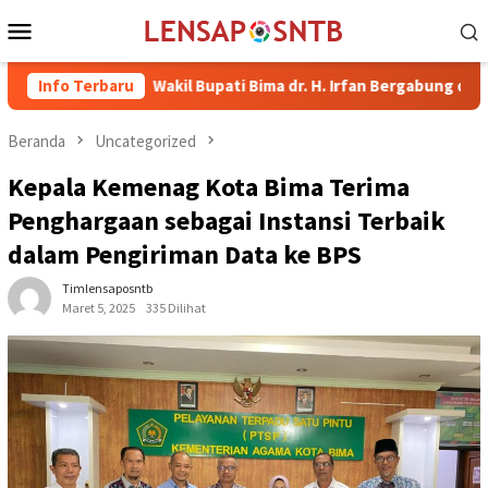
Loncat
Menu
ke
Mobile
konten
Info Terbaru
Wakil Bupati Bima dr. H. Irfan Bergabung di Retreat Magel
Beranda
Uncategorized
Kepala Kemenag Kota Bima Terima
Penghargaan sebagai Instansi Terbaik
dalam Pengiriman Data ke BPS
Timlensaposntb
Maret 5, 2025
335 Dilihat